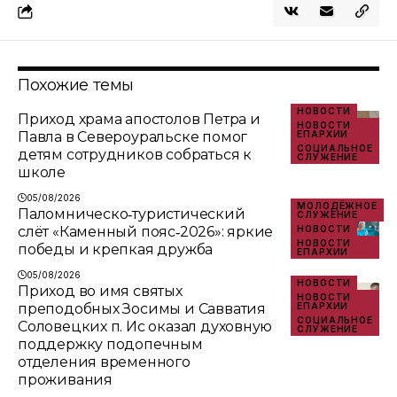
Похожие темы
НОВОСТИ
Приход храма апостолов Петра и
НОВОСТИ
Павла в Североуральске помог
ЕПАРХИИ
СОЦИАЛЬНОЕ
детям сотрудников собраться к
СЛУЖЕНИЕ
школе
05/08/2026
МОЛОДЁЖНОЕ
Паломническо‑туристический
СЛУЖЕНИЕ
слёт «Каменный пояс‑2026»: яркие
НОВОСТИ
НОВОСТИ
победы и крепкая дружба
ЕПАРХИИ
05/08/2026
НОВОСТИ
Приход во имя святых
НОВОСТИ
преподобных Зосимы и Савватия
ЕПАРХИИ
СОЦИАЛЬНОЕ
Соловецких п. Ис оказал духовную
СЛУЖЕНИЕ
поддержку подопечным
отделения временного
проживания