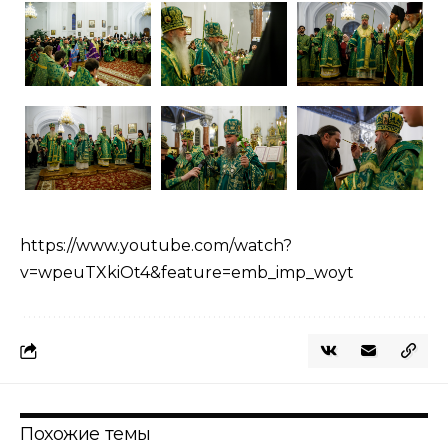
https://www.youtube.com/watch?
v=wpeuTXkiOt4&feature=emb_imp_woyt
Похожие темы