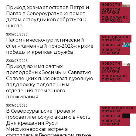
НОВОСТИ
Приход храма апостолов Петра и
НОВОСТИ
Павла в Североуральске помог
ЕПАРХИИ
СОЦИАЛЬНОЕ
детям сотрудников собраться к
СЛУЖЕНИЕ
школе
05/08/2026
МОЛОДЁЖНОЕ
Паломническо‑туристический
СЛУЖЕНИЕ
слёт «Каменный пояс‑2026»: яркие
НОВОСТИ
НОВОСТИ
победы и крепкая дружба
ЕПАРХИИ
05/08/2026
НОВОСТИ
Приход во имя святых
НОВОСТИ
преподобных Зосимы и Савватия
ЕПАРХИИ
СОЦИАЛЬНОЕ
Соловецких п. Ис оказал духовную
СЛУЖЕНИЕ
поддержку подопечным
отделения временного
проживания
03/08/2026
МИССИОНЕРСКОЕ
В Североуральске провели
СЛУЖЕНИЕ
просветительскую акцию в честь
НОВОСТИ
НОВОСТИ
Дня крещения Руси.
ЕПАРХИИ
Миссионерская встреча
состоялась в Георгиевском парке