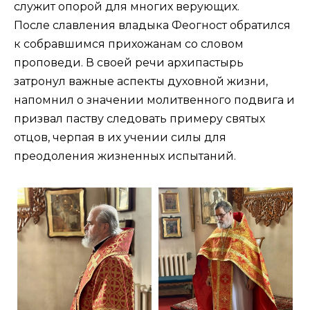
служит опорой для многих верующих.
После славления владыка Феогност обратился
к собравшимся прихожанам со словом
проповеди. В своей речи архипастырь
затронул важные аспекты духовной жизни,
напомнил о значении молитвенного подвига и
призвал паству следовать примеру святых
отцов, черпая в их учении силы для
преодоления жизненных испытаний.