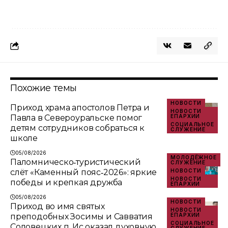
Похожие темы
НОВОСТИ
Приход храма апостолов Петра и
НОВОСТИ
Павла в Североуральске помог
ЕПАРХИИ
СОЦИАЛЬНОЕ
детям сотрудников собраться к
СЛУЖЕНИЕ
школе
05/08/2026
МОЛОДЁЖНОЕ
Паломническо‑туристический
СЛУЖЕНИЕ
слёт «Каменный пояс‑2026»: яркие
НОВОСТИ
НОВОСТИ
победы и крепкая дружба
ЕПАРХИИ
05/08/2026
НОВОСТИ
Приход во имя святых
НОВОСТИ
преподобных Зосимы и Савватия
ЕПАРХИИ
СОЦИАЛЬНОЕ
Соловецких п. Ис оказал духовную
СЛУЖЕНИЕ