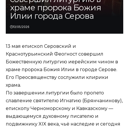
храме пророка Божия
Илии города Серова
13/05/2026
13 мая епископ Серовский и
Краснотурьинский Феогност совершил
Божественную литургию иерейским чином в
храме пророка Божия Илии в городе Серове.
Его Преосвященству сослужили клирики
храма.
По завершении литургии было пропето
славление святителю Игнатию (Брянчанинову),
епископу Черноморскому и Кавказскому —
выдающемуся духовному писателю и
подвижнику XIX века, чьё наследие и сегодня