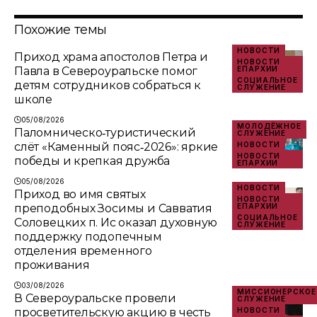
Похожие темы
НОВОСТИ
Приход храма апостолов Петра и
НОВОСТИ
Павла в Североуральске помог
ЕПАРХИИ
СОЦИАЛЬНОЕ
детям сотрудников собраться к
СЛУЖЕНИЕ
школе
05/08/2026
МОЛОДЁЖНОЕ
Паломническо‑туристический
СЛУЖЕНИЕ
слёт «Каменный пояс‑2026»: яркие
НОВОСТИ
НОВОСТИ
победы и крепкая дружба
ЕПАРХИИ
05/08/2026
НОВОСТИ
Приход во имя святых
НОВОСТИ
преподобных Зосимы и Савватия
ЕПАРХИИ
СОЦИАЛЬНОЕ
Соловецких п. Ис оказал духовную
СЛУЖЕНИЕ
поддержку подопечным
отделения временного
проживания
03/08/2026
МИССИОНЕРСКОЕ
В Североуральске провели
СЛУЖЕНИЕ
просветительскую акцию в честь
НОВОСТИ