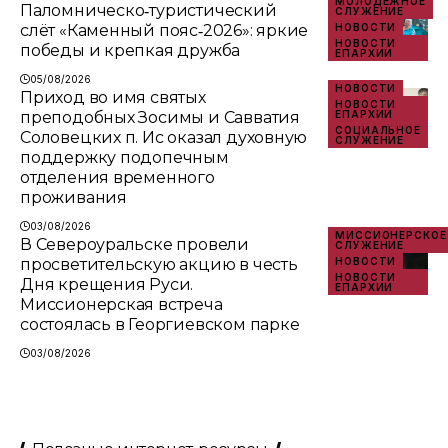
МОЛОДЁЖНОЕ
Паломническо‑туристический
СЛУЖЕНИЕ
слёт «Каменный пояс‑2026»: яркие
НОВОСТИ
НОВОСТИ
победы и крепкая дружба
ЕПАРХИИ
05/08/2026
НОВОСТИ
Приход во имя святых
НОВОСТИ
преподобных Зосимы и Савватия
ЕПАРХИИ
СОЦИАЛЬНОЕ
Соловецких п. Ис оказал духовную
СЛУЖЕНИЕ
поддержку подопечным
отделения временного
проживания
03/08/2026
МИССИОНЕРСКОЕ
В Североуральске провели
СЛУЖЕНИЕ
просветительскую акцию в честь
НОВОСТИ
НОВОСТИ
Дня крещения Руси.
ЕПАРХИИ
Миссионерская встреча
состоялась в Георгиевском парке
03/08/2026