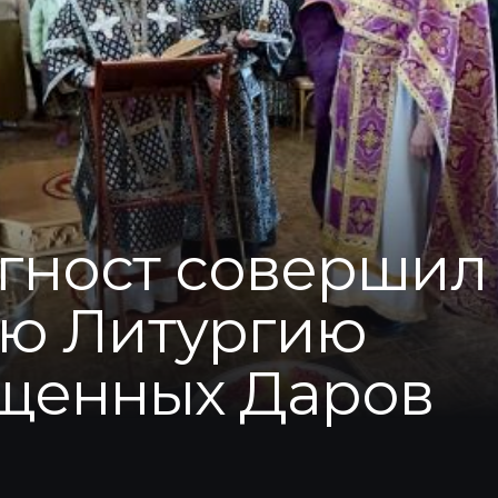
гност совершил
ю Литургию
щенных Даров