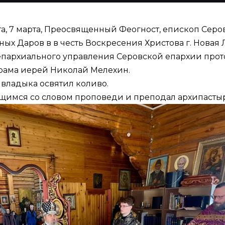
а, 7 марта, Преосвященный Феогност, епископ Сер
 Даров в в честь Воскресения Христова г. Новая 
 епархиального управления Серовской епархии пр
храма иерей Николай Мелехин.
владыка освятил коливо.
ящимся со словом проповеди и преподал архипасты