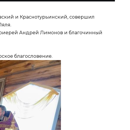
овский и Краснотурьинский, совершил
Ляля.
отоиерей Андрей Лимонов и благочинный
рское благословение.