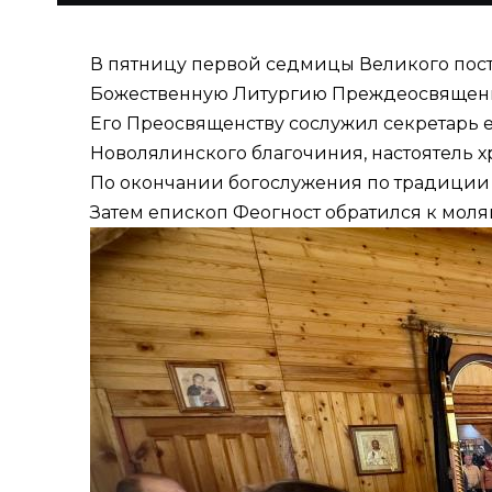
В пятницу первой седмицы Великого пост
Божественную Литургию Преждеосвященных
Его Преосвященству сослужил секретарь
Новолялинского благочиния, настоятель 
По окончании богослужения по традиции 
Затем епископ Феогност обратился к мол