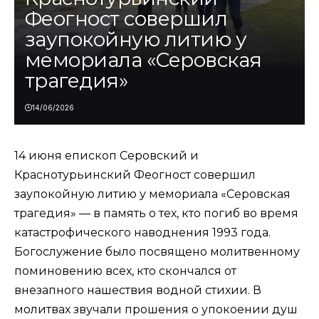
Феогност совершил
заупокойную литию у
мемориала «Серовская
трагедия»
14/06/2026
14 июня епископ Серовский и
Краснотурьинский Феогност совершил
заупокойную литию у мемориала «Серовская
трагедия» — в память о тех, кто погиб во время
катастрофического наводнения 1993 года.
Богослужение было посвящено молитвенному
поминовению всех, кто скончался от
внезапного нашествия водной стихии. В
молитвах звучали прошения о упокоении душ