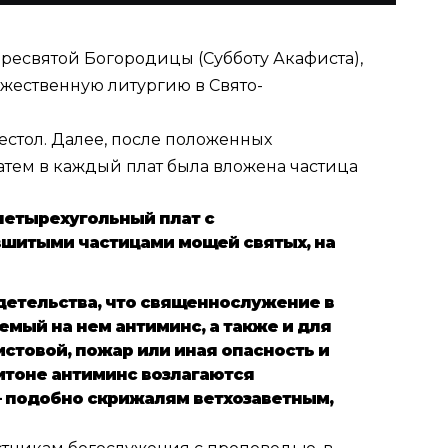
 Пресвятой Богородицы (Субботу Акафиста),
жественную литургию в Свято-
стол. Далее, после положенных
атем в каждый плат была вложена частица
, четырехугольный плат с
вшитыми частицами мощей святых, на
идетельства, что священнослужение в
мый на нем антиминс, а также и для
истовой, пожар или иная опасность и
итоне антиминс возлагаются
 — подобно скрижалям ветхозаветным,