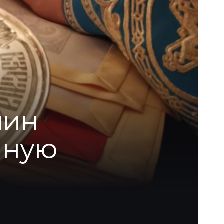
чин
чную