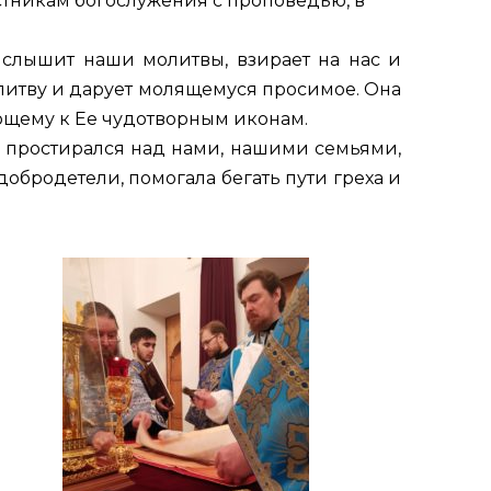
стникам богослужения с проповедью, в
слышит наши молитвы, взирает на нас и
литву и дарует молящемуся просимое. Она
ющему к Ее чудотворным иконам.
 простирался над нами, нашими семьями,
бродетели, помогала бегать пути греха и