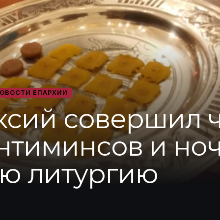
ОВОСТИ ЕПАРХИИ
ксий совершил 
нтиминсов и но
ю литургию