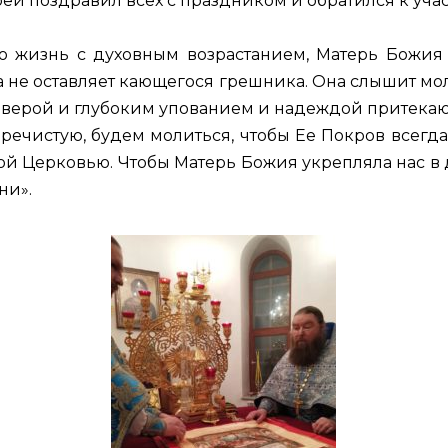
й поздравил всех с праздником и обратился к уча
ю жизнь с духовным возрастанием, Матерь Божия 
не оставляет кающегося грешника. Она слышит мо
 с верой и глубоким упованием и надеждой притека
ечистую, будем молиться, чтобы Ее Покров всегда
 Церковью. Чтобы Матерь Божия укрепляла нас в до
ни».