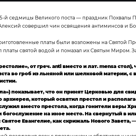
оту 5-й седмицы Великого поста — праздник Похвалы
Алексий совершил чин освящения антиминсов и Бо
иготовленные платы были возложены на Святой Пре
платы святой водой и помазал их Святым Миром. З
естолие», от греч. anti вместо и лат. mensa стол)
та во гроб из льняной или шелковой материи, с 
истии.
ла») показывает, что он принят Церковью для св
архиерея, который освятил престол и располагае
служил вместо престола, когда гонители веры Хр
богослужение на иное место. На свернутый в ил
Святое Евангелие, как скрижаль Нового Завета,
ета.