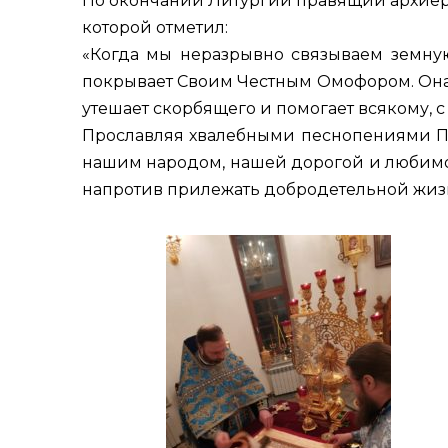
По окончании Литургии правящий архиере
которой отметил:
«Когда мы неразрывно связываем земну
покрывает Своим Честным Омофором. Она 
утешает скорбящего и помогает всякому,
Прославляя хвалебными песнопениями Пр
нашим народом, нашей дорогой и любимой
напротив прилежать добродетельной жиз