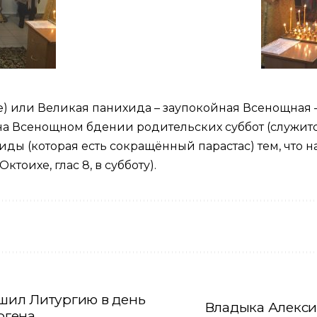
 возле) или Великая панихида – заупокойная Всенощна
а Всенощном бдении родительских суббот (служитс
ы (которая есть сокращённый парастас) тем, что н
оихе, глас 8, в субботу).
шил Литургию в день
Владыка Алекси
огена