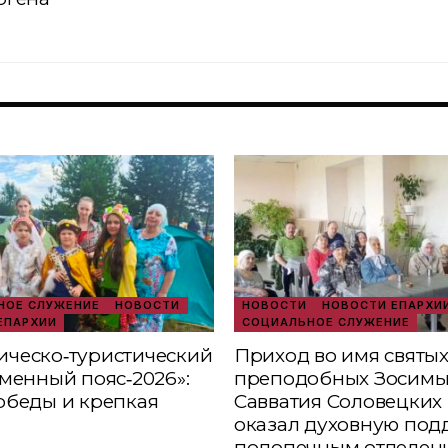
ОЕ СЛУЖЕНИЕ
НОВОСТИ
НОВОСТИ
НОВОСТИ ЕПАРХИ
ЕПАРХИИ
СОЦИАЛЬНОЕ СЛУЖЕНИЕ
ческо‑туристический
Приход во имя святы
аменный пояс‑2026»:
преподобных Зосимы
обеды и крепкая
Савватия Соловецких 
оказал духовную под
подопечным отделен