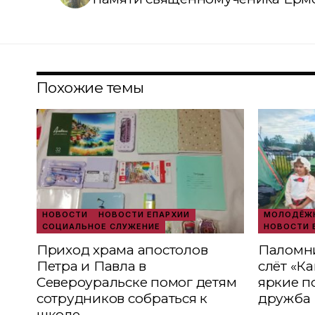
Похожие темы
НОВОСТИ
НОВОСТИ ЕПАРХИИ
МОЛОДЁЖН
СОЦИАЛЬНОЕ СЛУЖЕНИЕ
НОВОСТИ 
Приход храма апостолов
Паломни
Петра и Павла в
слёт «К
Североуральске помог детям
яркие п
сотрудников собраться к
дружба
школе