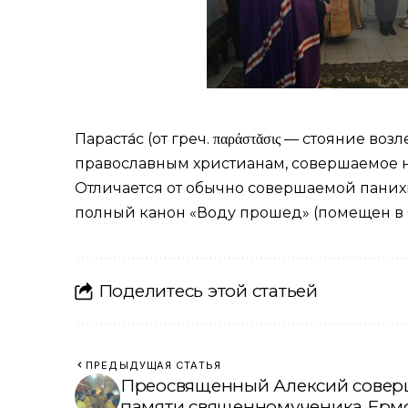
Параста́с (от греч. παράστᾰσις — стояние
православным христианам, совершаемое н
Отличается от обычно совершаемой панихид
полный канон «Воду прошед» (помещен в Окт
Поделитесь этой статьей
ПРЕДЫДУЩАЯ СТАТЬЯ
Преосвященный Алексий совер
памяти священномученика Ерм