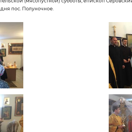
тельской (мясопустной) субботы, епископ Серовск
одня пос. Полуночное.