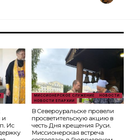
И
МИССИОНЕРСКОЕ СЛУЖЕНИЕ
НОВОСТИ
НОВОСТИ ЕПАРХИИ
х
В Североуральске провели
 и
просветительскую акцию в
п. Ис
честь Дня крещения Руси.
держку
Миссионерская встреча
ия
состоялась в Георгиевском