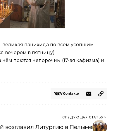
я – великая панихида по всем усопшим
я вечером в пятницу).
а нём поются непорочны (17-ая кафизма) и
VKontakte
СЛЕДУЮЩАЯ СТАТЬЯ
й возглавил Литургию в Пелыме