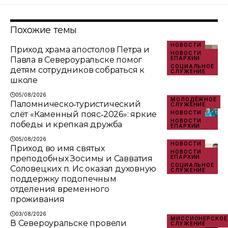
Похожие темы
НОВОСТИ
Приход храма апостолов Петра и
НОВОСТИ
Павла в Североуральске помог
ЕПАРХИИ
СОЦИАЛЬНОЕ
детям сотрудников собраться к
СЛУЖЕНИЕ
школе
05/08/2026
МОЛОДЁЖНОЕ
Паломническо‑туристический
СЛУЖЕНИЕ
слёт «Каменный пояс‑2026»: яркие
НОВОСТИ
НОВОСТИ
победы и крепкая дружба
ЕПАРХИИ
05/08/2026
НОВОСТИ
Приход во имя святых
НОВОСТИ
преподобных Зосимы и Савватия
ЕПАРХИИ
СОЦИАЛЬНОЕ
Соловецких п. Ис оказал духовную
СЛУЖЕНИЕ
поддержку подопечным
отделения временного
проживания
03/08/2026
МИССИОНЕРСКОЕ
В Североуральске провели
СЛУЖЕНИЕ