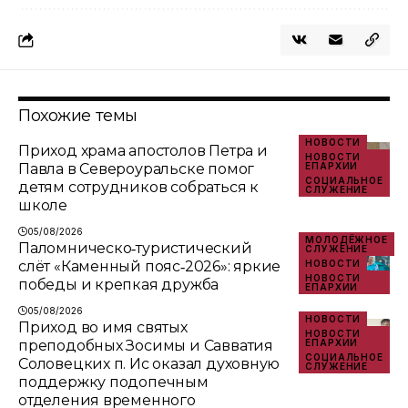
Похожие темы
НОВОСТИ
Приход храма апостолов Петра и
НОВОСТИ
Павла в Североуральске помог
ЕПАРХИИ
СОЦИАЛЬНОЕ
детям сотрудников собраться к
СЛУЖЕНИЕ
школе
05/08/2026
МОЛОДЁЖНОЕ
Паломническо‑туристический
СЛУЖЕНИЕ
слёт «Каменный пояс‑2026»: яркие
НОВОСТИ
НОВОСТИ
победы и крепкая дружба
ЕПАРХИИ
05/08/2026
НОВОСТИ
Приход во имя святых
НОВОСТИ
преподобных Зосимы и Савватия
ЕПАРХИИ
СОЦИАЛЬНОЕ
Соловецких п. Ис оказал духовную
СЛУЖЕНИЕ
поддержку подопечным
отделения временного