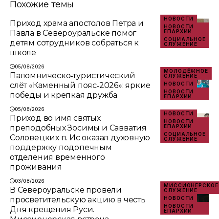
Похожие темы
НОВОСТИ
Приход храма апостолов Петра и
НОВОСТИ
Павла в Североуральске помог
ЕПАРХИИ
СОЦИАЛЬНОЕ
детям сотрудников собраться к
СЛУЖЕНИЕ
школе
05/08/2026
МОЛОДЁЖНОЕ
Паломническо‑туристический
СЛУЖЕНИЕ
слёт «Каменный пояс‑2026»: яркие
НОВОСТИ
НОВОСТИ
победы и крепкая дружба
ЕПАРХИИ
05/08/2026
НОВОСТИ
Приход во имя святых
НОВОСТИ
преподобных Зосимы и Савватия
ЕПАРХИИ
СОЦИАЛЬНОЕ
Соловецких п. Ис оказал духовную
СЛУЖЕНИЕ
поддержку подопечным
отделения временного
проживания
03/08/2026
МИССИОНЕРСКОЕ
В Североуральске провели
СЛУЖЕНИЕ
просветительскую акцию в честь
НОВОСТИ
НОВОСТИ
Дня крещения Руси.
ЕПАРХИИ