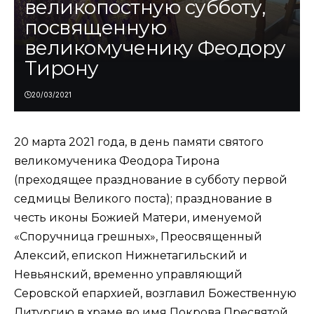
великопостную субботу,
посвященную
великомученику Феодору
Тирону
20/03/2021
20 марта 2021 года, в день памяти святого
великомученика Феодора Тирона
(преходящее празднование в субботу первой
седмицы Великого поста); празднование в
честь иконы Божией Матери, именуемой
«Споручница грешных», Преосвященный
Алексий, епископ Нижнетагильский и
Невьянский, временно управляющий
Серовской епархией, возглавил Божественную
Литургию в храме во имя Покрова Пресвятой