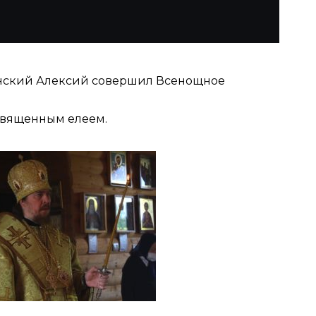
ьинский Алексий совершил Всенощное
священным елеем.