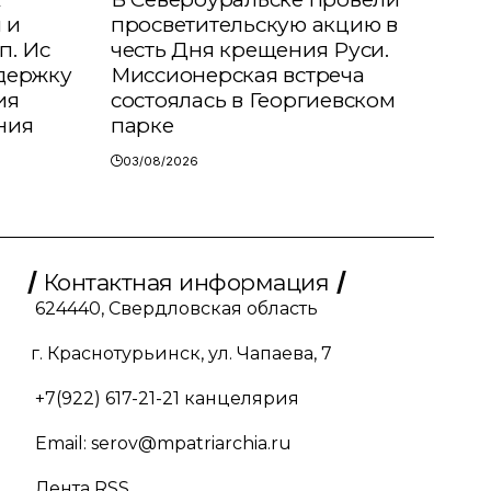
 и
просветительскую акцию в
п. Ис
честь Дня крещения Руси.
держку
Миссионерская встреча
ия
состоялась в Георгиевском
ния
парке
03/08/2026
Контактная информация
624440, Свердловская область
г. Краснотурьинск, ул. Чапаева, 7
+7(922) 617-21-21
канцелярия
Email:
serov@mpatriarchia.ru
Лента RSS