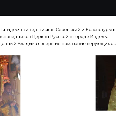
по Пятидесятнице, епископ Серовский и Краснотур
исповедников Церкви Русской в городе Ивдель.
ященный Владыка совершил помазание верующих о