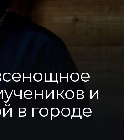
всенощное
мучеников и
й в городе