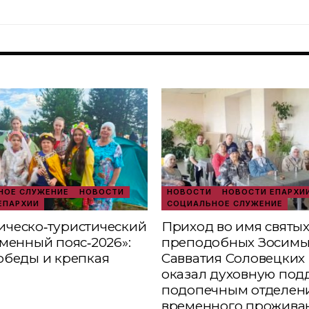
ОЕ СЛУЖЕНИЕ
НОВОСТИ
НОВОСТИ
НОВОСТИ ЕПАРХИ
ЕПАРХИИ
СОЦИАЛЬНОЕ СЛУЖЕНИЕ
ческо‑туристический
Приход во имя святы
аменный пояс‑2026»:
преподобных Зосимы
обеды и крепкая
Савватия Соловецких 
оказал духовную под
подопечным отделен
временного прожива