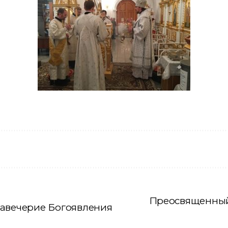
Преосвященный
навечерие Богоявления