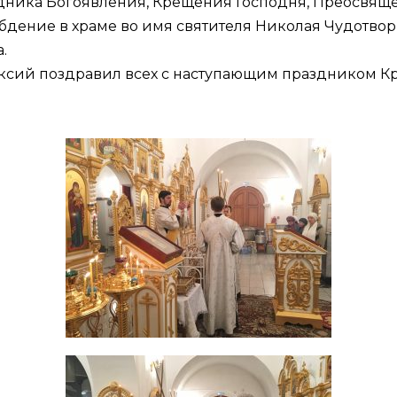
раздника Богоявления, Крещения Господня, Преосвя
дение в храме во имя святителя Николая Чудотворц
.
ксий поздравил всех с наступающим праздником К