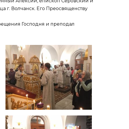
щенный Алексий, епископ Серовский и
а г. Волчанск. Его Преосвященству
рещения Господня и преподал