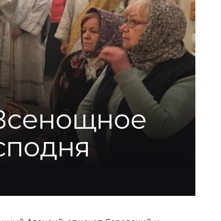
 Всенощное
сподня