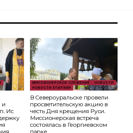
И
МИССИОНЕРСКОЕ СЛУЖЕНИЕ
НОВОСТИ
НОВОСТИ ЕПАРХИИ
х
В Североуральске провели
 и
просветительскую акцию в
п. Ис
честь Дня крещения Руси.
держку
Миссионерская встреча
ия
состоялась в Георгиевском
ния
парке