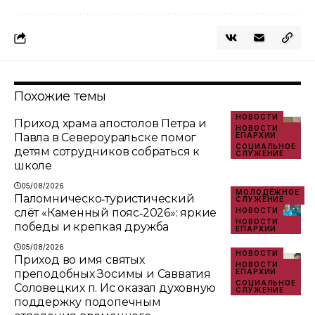
Похожие темы
НОВОСТИ
Приход храма апостолов Петра и
НОВОСТИ
Павла в Североуральске помог
ЕПАРХИИ
СОЦИАЛЬНОЕ
детям сотрудников собраться к
СЛУЖЕНИЕ
школе
05/08/2026
МОЛОДЁЖНОЕ
Паломническо‑туристический
СЛУЖЕНИЕ
слёт «Каменный пояс‑2026»: яркие
НОВОСТИ
НОВОСТИ
победы и крепкая дружба
ЕПАРХИИ
05/08/2026
НОВОСТИ
Приход во имя святых
НОВОСТИ
преподобных Зосимы и Савватия
ЕПАРХИИ
СОЦИАЛЬНОЕ
Соловецких п. Ис оказал духовную
СЛУЖЕНИЕ
поддержку подопечным