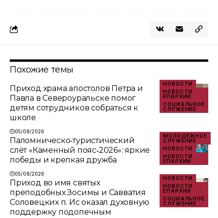
Похожие темы
НОВОСТИ
Приход храма апостолов Петра и
НОВОСТИ
Павла в Североуральске помог
ЕПАРХИИ
СОЦИАЛЬНОЕ
детям сотрудников собраться к
СЛУЖЕНИЕ
школе
05/08/2026
МОЛОДЁЖНОЕ
Паломническо‑туристический
СЛУЖЕНИЕ
слёт «Каменный пояс‑2026»: яркие
НОВОСТИ
НОВОСТИ
победы и крепкая дружба
ЕПАРХИИ
05/08/2026
НОВОСТИ
Приход во имя святых
НОВОСТИ
преподобных Зосимы и Савватия
ЕПАРХИИ
СОЦИАЛЬНОЕ
Соловецких п. Ис оказал духовную
СЛУЖЕНИЕ
поддержку подопечным