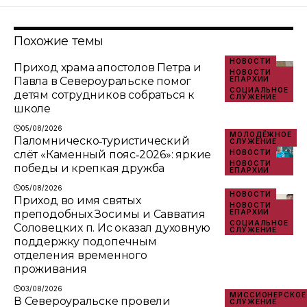
Похожие темы
НОВОСТИ
Приход храма апостолов Петра и
НОВОСТИ
Павла в Североуральске помог
ЕПАРХИИ
СОЦИАЛЬНОЕ
детям сотрудников собраться к
СЛУЖЕНИЕ
школе
05/08/2026
МОЛОДЁЖНОЕ
Паломническо‑туристический
СЛУЖЕНИЕ
слёт «Каменный пояс‑2026»: яркие
НОВОСТИ
НОВОСТИ
победы и крепкая дружба
ЕПАРХИИ
05/08/2026
НОВОСТИ
Приход во имя святых
НОВОСТИ
преподобных Зосимы и Савватия
ЕПАРХИИ
СОЦИАЛЬНОЕ
Соловецких п. Ис оказал духовную
СЛУЖЕНИЕ
поддержку подопечным
отделения временного
проживания
03/08/2026
МИССИОНЕРСКОЕ
В Североуральске провели
СЛУЖЕНИЕ