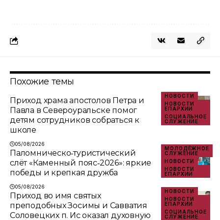
Похожие темы
НОВОСТИ
Приход храма апостолов Петра и
НОВОСТИ
Павла в Североуральске помог
ЕПАРХИИ
СОЦИАЛЬНОЕ
детям сотрудников собраться к
СЛУЖЕНИЕ
школе
05/08/2026
МОЛОДЁЖНОЕ
Паломническо‑туристический
СЛУЖЕНИЕ
слёт «Каменный пояс‑2026»: яркие
НОВОСТИ
НОВОСТИ
победы и крепкая дружба
ЕПАРХИИ
05/08/2026
НОВОСТИ
Приход во имя святых
НОВОСТИ
преподобных Зосимы и Савватия
ЕПАРХИИ
СОЦИАЛЬНОЕ
Соловецких п. Ис оказал духовную
СЛУЖЕНИЕ