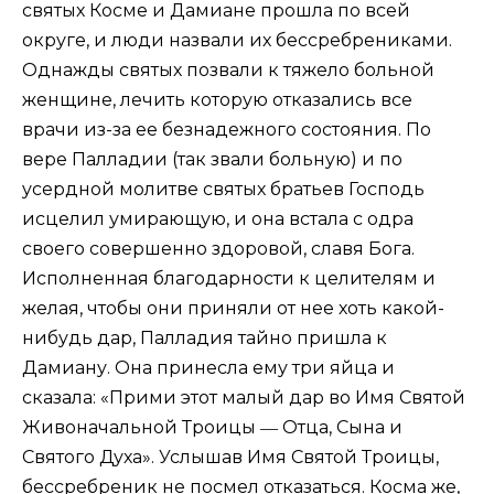
святых Косме и Дамиане прошла по всей
округе, и люди назвали их бессребрениками.
Однажды святых позвали к тяжело больной
женщине, лечить которую отказались все
врачи из-за ее безнадежного состояния. По
вере Палладии (так звали больную) и по
усердной молитве святых братьев Господь
исцелил умирающую, и она встала с одра
своего совершенно здоровой, славя Бога.
Исполненная благодарности к целителям и
желая, чтобы они приняли от нее хоть какой-
нибудь дар, Палладия тайно пришла к
Дамиану. Она принесла ему три яйца и
сказала: «Прими этот малый дар во Имя Святой
Живоначальной Троицы ― Отца, Сына и
Святого Духа». Услышав Имя Святой Троицы,
бессребреник не посмел отказаться. Косма же,