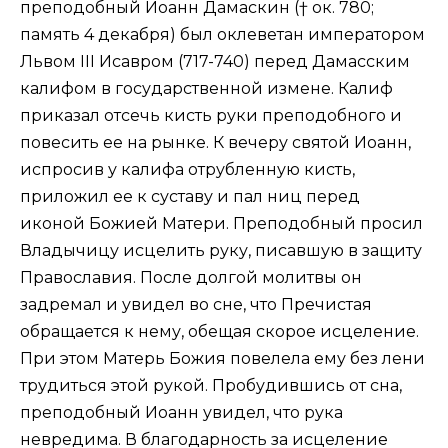
преподобный Иоанн Дамаскин († ок. 780;
память 4 декабря) был оклеветан императором
Львом III Исавром (717-740) перед Дамасским
калифом в государственной измене. Калиф
приказал отсечь кисть руки преподобного и
повесить ее на рынке. К вечеру святой Иоанн,
испросив у калифа отрубленную кисть,
приложил ее к суставу и пал ниц перед
иконой Божией Матери. Преподобный просил
Владычицу исцелить руку, писавшую в защиту
Православия. После долгой молитвы он
задремал и увидел во сне, что Пречистая
обращается к нему, обещая скорое исцеление.
При этом Матерь Божия повелела ему без лени
трудиться этой рукой. Пробудившись от сна,
преподобный Иоанн увидел, что рука
невредима. В благодарность за исцеление