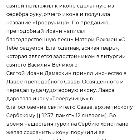
святой приложил к иконе сделанную из
серебра руку, отчего икона и получила
название «Троеручица». По преданию,
преподобный Иоанн написал
благодарственную песнь Матери Божией «О
Тебе радуется, Благодатная, всякая тварь»,
которая является задостойником в литургии
святого Василия Великого.
Святой Иоанн Дамаскин принял иночество в
Лавре преподобного Саввы Освященного и
передал туда чудотворную икону. Лавра
даровала икону «Троеручицы» в
благословение святителю Савве, архиепископу
Сербскому († 1237; память 12 январям). Во
время нашествия турок на Сербию христиане,
желая сохранить икону, поручили ее