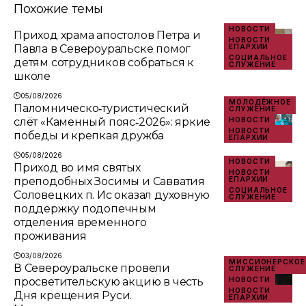
Похожие темы
НОВОСТИ
Приход храма апостолов Петра и
НОВОСТИ
Павла в Североуральске помог
ЕПАРХИИ
СОЦИАЛЬНОЕ
детям сотрудников собраться к
СЛУЖЕНИЕ
школе
05/08/2026
МОЛОДЁЖНОЕ
Паломническо‑туристический
СЛУЖЕНИЕ
слёт «Каменный пояс‑2026»: яркие
НОВОСТИ
НОВОСТИ
победы и крепкая дружба
ЕПАРХИИ
05/08/2026
НОВОСТИ
Приход во имя святых
НОВОСТИ
преподобных Зосимы и Савватия
ЕПАРХИИ
СОЦИАЛЬНОЕ
Соловецких п. Ис оказал духовную
СЛУЖЕНИЕ
поддержку подопечным
отделения временного
проживания
03/08/2026
МИССИОНЕРСКОЕ
В Североуральске провели
СЛУЖЕНИЕ
просветительскую акцию в честь
НОВОСТИ
НОВОСТИ
Дня крещения Руси.
ЕПАРХИИ