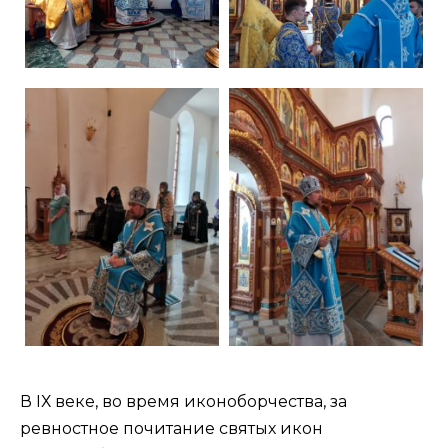
В IХ веке, во время иконоборчества, за
ревностное почитание святых икон