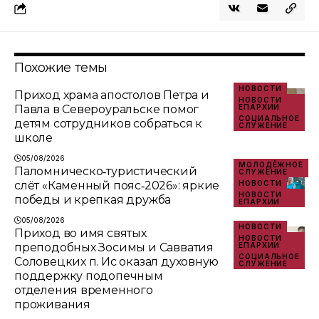
Похожие темы
НОВОСТИ
Приход храма апостолов Петра и
НОВОСТИ
Павла в Североуральске помог
ЕПАРХИИ
СОЦИАЛЬНОЕ
детям сотрудников собраться к
СЛУЖЕНИЕ
школе
05/08/2026
МОЛОДЁЖНОЕ
Паломническо‑туристический
СЛУЖЕНИЕ
слёт «Каменный пояс‑2026»: яркие
НОВОСТИ
НОВОСТИ
победы и крепкая дружба
ЕПАРХИИ
05/08/2026
НОВОСТИ
Приход во имя святых
НОВОСТИ
преподобных Зосимы и Савватия
ЕПАРХИИ
СОЦИАЛЬНОЕ
Соловецких п. Ис оказал духовную
СЛУЖЕНИЕ
поддержку подопечным
отделения временного
проживания