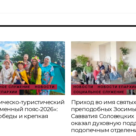
ОЕ СЛУЖЕНИЕ
НОВОСТИ
НОВОСТИ
НОВОСТИ ЕПАРХИ
ЕПАРХИИ
СОЦИАЛЬНОЕ СЛУЖЕНИЕ
ческо‑туристический
Приход во имя святы
аменный пояс‑2026»:
преподобных Зосимы
обеды и крепкая
Савватия Соловецких 
оказал духовную под
подопечным отделен