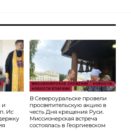
И
МИССИОНЕРСКОЕ СЛУЖЕНИЕ
НОВОСТИ
НОВОСТИ ЕПАРХИИ
х
В Североуральске провели
 и
просветительскую акцию в
п. Ис
честь Дня крещения Руси.
держку
Миссионерская встреча
ия
состоялась в Георгиевском