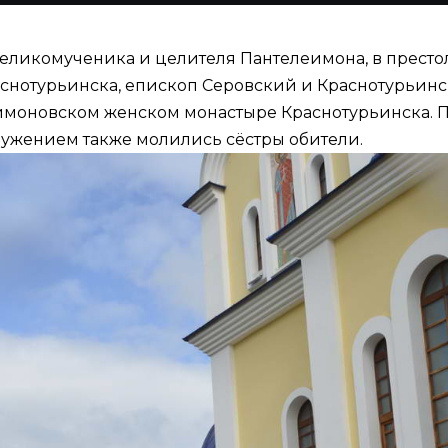
я великомученика и целителя Пантелеимона, в прест
снотурьинска, епископ Серовский и Краснотурьи
имоновском женском монастыре Краснотурьинска.
лужением также молились сёстры обители.