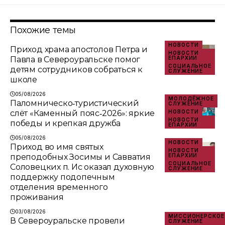
Похожие темы
НОВОСТИ
Приход храма апостолов Петра и
НОВОСТИ
Павла в Североуральске помог
ЕПАРХИИ
СОЦИАЛЬНОЕ
детям сотрудников собраться к
СЛУЖЕНИЕ
школе
05/08/2026
МОЛОДЁЖНОЕ
Паломническо‑туристический
СЛУЖЕНИЕ
слёт «Каменный пояс‑2026»: яркие
НОВОСТИ
НОВОСТИ
победы и крепкая дружба
ЕПАРХИИ
05/08/2026
НОВОСТИ
Приход во имя святых
НОВОСТИ
преподобных Зосимы и Савватия
ЕПАРХИИ
СОЦИАЛЬНОЕ
Соловецких п. Ис оказал духовную
СЛУЖЕНИЕ
поддержку подопечным
отделения временного
проживания
03/08/2026
МИССИОНЕРСКОЕ
В Североуральске провели
СЛУЖЕНИЕ