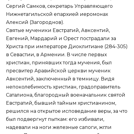
Сергий Самков, секретарь Управляющего
Нижнетагильской епархией иеромонах
Алексий (Загороднов).
Святые мученики Евстратий, Авксентий,
Евгений, Мардарий и Орест пострадали за
Христа при императоре Диоклитиане (284-305)
в Севастии, в Армении. В числе первых
христиан, принявших тогда мучения, был
пресвитер Аравийской церкви мученик
Авксентий, заключенный в темницу. Видя
непоколебимость христиан, градоправитель
Саталиона, благородный военачальник святой
Евстратий, бывший тайным христианином,
решился на открытое исповедание веры, за что
был подвергнут пыткам: его избивали,
надевали на ноги железные сапоги, жгли