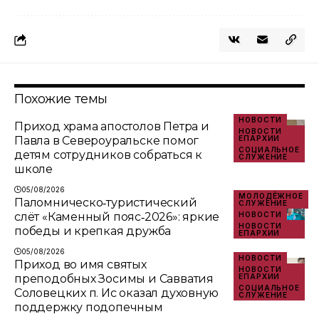
Похожие темы
НОВОСТИ
Приход храма апостолов Петра и
НОВОСТИ
Павла в Североуральске помог
ЕПАРХИИ
СОЦИАЛЬНОЕ
детям сотрудников собраться к
СЛУЖЕНИЕ
школе
05/08/2026
МОЛОДЁЖНОЕ
Паломническо‑туристический
СЛУЖЕНИЕ
слёт «Каменный пояс‑2026»: яркие
НОВОСТИ
НОВОСТИ
победы и крепкая дружба
ЕПАРХИИ
05/08/2026
НОВОСТИ
Приход во имя святых
НОВОСТИ
преподобных Зосимы и Савватия
ЕПАРХИИ
СОЦИАЛЬНОЕ
Соловецких п. Ис оказал духовную
СЛУЖЕНИЕ
поддержку подопечным