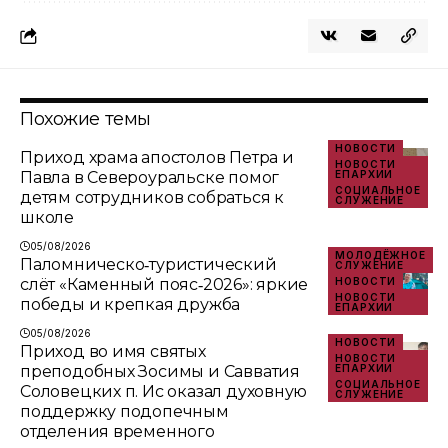
Похожие темы
НОВОСТИ
Приход храма апостолов Петра и
НОВОСТИ
Павла в Североуральске помог
ЕПАРХИИ
СОЦИАЛЬНОЕ
детям сотрудников собраться к
СЛУЖЕНИЕ
школе
05/08/2026
МОЛОДЁЖНОЕ
Паломническо‑туристический
СЛУЖЕНИЕ
слёт «Каменный пояс‑2026»: яркие
НОВОСТИ
НОВОСТИ
победы и крепкая дружба
ЕПАРХИИ
05/08/2026
НОВОСТИ
Приход во имя святых
НОВОСТИ
преподобных Зосимы и Савватия
ЕПАРХИИ
СОЦИАЛЬНОЕ
Соловецких п. Ис оказал духовную
СЛУЖЕНИЕ
поддержку подопечным
отделения временного