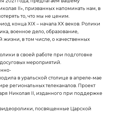
ля 2021 года, предлагаем вашему
колая II»
, призванных напоминать нам, в
отерять то, что мы не ценим.
од конца XIX – начала XX веков. Ролики
а, военное дело, образование,
й жизни, в том числе, о качественных
олики в своей работе при подготовке
-досуговых мероприятий.
нно-
ходила в уральской столице в апреле-мае
фире региональных телеканалов. Проект
аря Николая II, изданного при поддержке
 видеоролики,
посвященные Царской