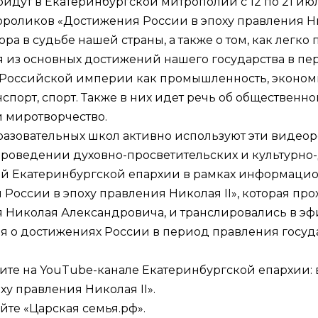
йдут в Екатеринбургской митрополии с 12 по 21 ию
оликов «Достижения России в эпоху правления Ни
ра в судьбе нашей страны, а также о том, как легко п
из основных достижений нашего государства в пери
 Российской империи как промышленность, экономик
спорт, спорт. Также в них идет речь об общественно
и миротворчество.
разовательных школ активно используют эти видеор
 проведении духовно-просветительских и культурно
й Екатеринбургской епархии в рамках информацио
оссии в эпоху правления Николая II», которая про
ния Николая Александровича, и транслировались в э
я о достижениях России в период правления госуд
ите на
YouTube-канале Екатеринбургской епархии
:
ху правления Николая II»
.
айте
«Царская семья.рф»
.