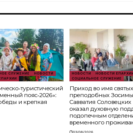
ОЕ СЛУЖЕНИЕ
НОВОСТИ
НОВОСТИ
НОВОСТИ ЕПАРХИ
ЕПАРХИИ
СОЦИАЛЬНОЕ СЛУЖЕНИЕ
ческо‑туристический
Приход во имя святы
аменный пояс‑2026»:
преподобных Зосимы
обеды и крепкая
Савватия Соловецких 
оказал духовную под
подопечным отделен
временного прожива
03/08/2026