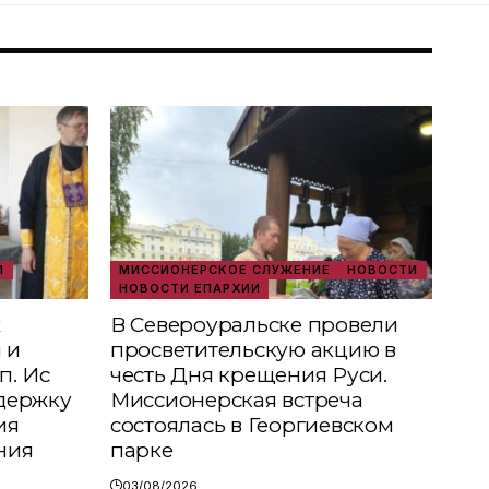
И
МИССИОНЕРСКОЕ СЛУЖЕНИЕ
НОВОСТИ
НОВОСТИ ЕПАРХИИ
х
В Североуральске провели
 и
просветительскую акцию в
п. Ис
честь Дня крещения Руси.
держку
Миссионерская встреча
ия
состоялась в Георгиевском
ния
парке
03/08/2026