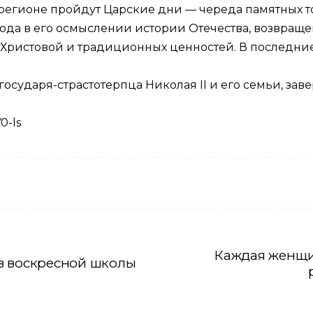
 регионе пройдут Царские дни — череда памятных 
да в его осмыслении истории Отечества, возвраще
Христовой и традиционных ценностей. В последние 
осударя-страстотерпца Николая II и его семьи, за
0-ls
Каждая женщи
в воскресной школы