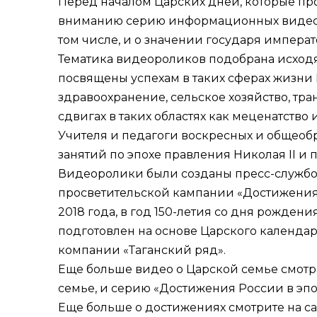
Перед началом Царских дней, которые про
вниманию
серию информационных видеор
том числе, и о значении государя императо
Тематика видеороликов подобрана исходя 
посвящены успехам в таких сферах жизни
здравоохранение, сельское хозяйство, тран
сдвигах в таких областях как меценатство 
Учителя и педагоги воскресных и общеоб
занятий по эпохе правления Николая II и
Видеоролики были созданы пресс-службо
просветительской кампании «Достижения Р
2018 года, в год 150-летия со дня рожде
подготовлен на основе Царского календар
компании «Таганский ряд».
Еще больше видео о Царской семье смотр
семье
, и серию
«Достижения России в эпо
Еще больше о достижениях смотрите на с