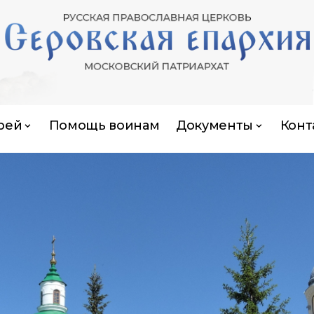
рей
Помощь воинам
Документы
Конт