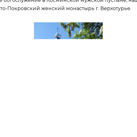
ее богослужение в Косминской мужской пустыне, на
ято-Покровский женский монастырь г. Верхотурье.
тельный рассказ о святынях монастыря: о житии св