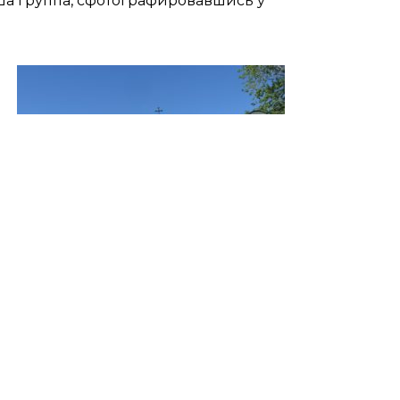
ша группа, сфотографировавшись у
ятого блаженного Косьмы Верхотурского и