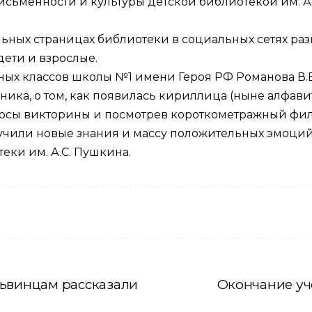
исьменности и культуры детской библиотекой им. А
ьных страницах библиотеки в социальных сетях раз
дети и взрослые.
ных классов школы №1 имени Героя РФ Романова В.
ика, о том, как появилась кириллица (ныне алфавит
просы викторины и посмотрев короткометражный фи
учили новые знания и массу положительных эмоций
еки им. А.С. Пушкина.
сьвинцам рассказали
Окончание уч