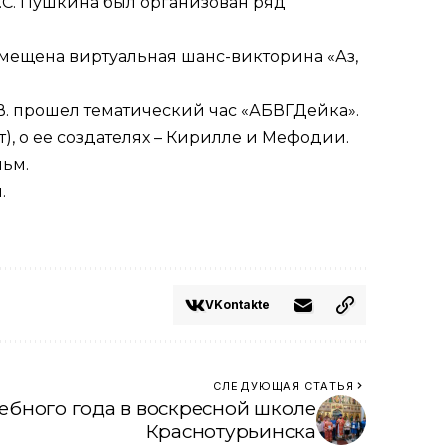
.С. Пушкина был организован ряд
мещена виртуальная шанс-викторина «Аз,
В. прошел тематический час «АБВГДейка».
), о ее создателях – Кирилле и Мефодии.
льм.
.
VKontakte
СЛЕДУЮЩАЯ СТАТЬЯ
ебного года в воскресной школе
Краснотурьинска