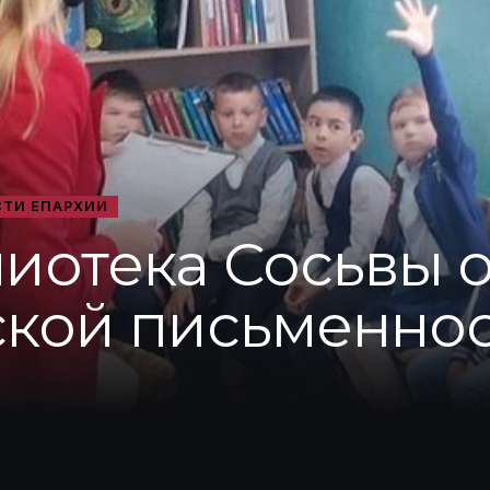
ТИ ЕПАРХИИ
лиотека Сосьвы 
ской письменнос