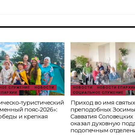
ОЕ СЛУЖЕНИЕ
НОВОСТИ
НОВОСТИ
НОВОСТИ ЕПАРХИ
ЕПАРХИИ
СОЦИАЛЬНОЕ СЛУЖЕНИЕ
ческо‑туристический
Приход во имя святы
аменный пояс‑2026»:
преподобных Зосимы
обеды и крепкая
Савватия Соловецких 
оказал духовную под
подопечным отделен