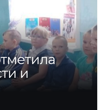
отметила
ти и