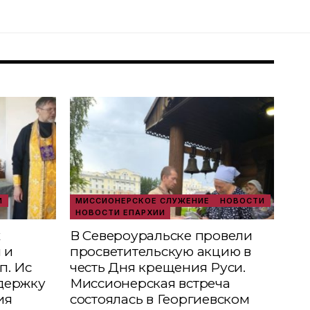
И
МИССИОНЕРСКОЕ СЛУЖЕНИЕ
НОВОСТИ
НОВОСТИ ЕПАРХИИ
х
В Североуральске провели
 и
просветительскую акцию в
п. Ис
честь Дня крещения Руси.
держку
Миссионерская встреча
ия
состоялась в Георгиевском