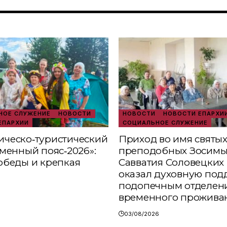
ОЕ СЛУЖЕНИЕ
НОВОСТИ
НОВОСТИ
НОВОСТИ ЕПАРХИ
ЕПАРХИИ
СОЦИАЛЬНОЕ СЛУЖЕНИЕ
ческо‑туристический
Приход во имя святы
аменный пояс‑2026»:
преподобных Зосимы
обеды и крепкая
Савватия Соловецких 
оказал духовную под
подопечным отделен
временного прожива
03/08/2026