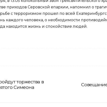
ря, в 13.05 колокольный звон Трехсвятительского х
стве приходов Серовской епархии, напомнил о траги
рьбе с терроризмом прошел по всей Екатеринбургс
нь каждого человека, о необходимости противодей
да находится жизнь и спокойствие людей.
пройдут торжества в
Совещание
вятого Симеона