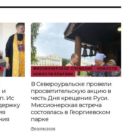
И
МИССИОНЕРСКОЕ СЛУЖЕНИЕ
НОВОСТИ
НОВОСТИ ЕПАРХИИ
х
В Североуральске провели
 и
просветительскую акцию в
п. Ис
честь Дня крещения Руси.
держку
Миссионерская встреча
ия
состоялась в Георгиевском
ния
парке
03/08/2026