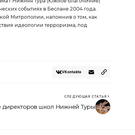
рама г.Нижняя Тура (Южное благочиние)
ческих событиях в Беслане 2004 года.
кой Митрополии, напомнив о том, как
ствия идеологии терроризма, под
VKontakte
СЛЕДУЮЩАЯ СТАТЬЯ
 директоров школ Нижней Туры