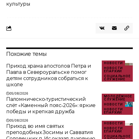
культуры
Похожие темы
НОВОСТИ
Приход храма апостолов Петра и
НОВОСТИ
Павла в Североуральске помог
ЕПАРХИИ
СОЦИАЛЬНОЕ
детям сотрудников собраться к
СЛУЖЕНИЕ
школе
05/08/2026
МОЛОДЁЖНОЕ
Паломническо‑туристический
СЛУЖЕНИЕ
слёт «Каменный пояс‑2026»: яркие
НОВОСТИ
НОВОСТИ
победы и крепкая дружба
ЕПАРХИИ
05/08/2026
НОВОСТИ
Приход во имя святых
НОВОСТИ
преподобных Зосимы и Савватия
ЕПАРХИИ
СОЦИАЛЬНОЕ
Соловецких п. Ис оказал духовную