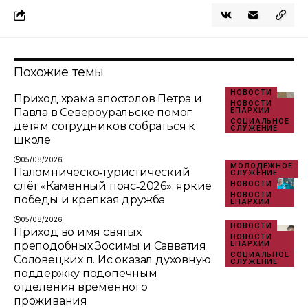
Похожие темы
НОВОСТИ
Приход храма апостолов Петра и
НОВОСТИ
Павла в Североуральске помог
ЕПАРХИИ
СОЦИАЛЬНОЕ
детям сотрудников собраться к
СЛУЖЕНИЕ
школе
05/08/2026
МОЛОДЁЖНОЕ
Паломническо‑туристический
СЛУЖЕНИЕ
слёт «Каменный пояс‑2026»: яркие
НОВОСТИ
НОВОСТИ
победы и крепкая дружба
ЕПАРХИИ
05/08/2026
НОВОСТИ
Приход во имя святых
НОВОСТИ
преподобных Зосимы и Савватия
ЕПАРХИИ
СОЦИАЛЬНОЕ
Соловецких п. Ис оказал духовную
СЛУЖЕНИЕ
поддержку подопечным
отделения временного
проживания