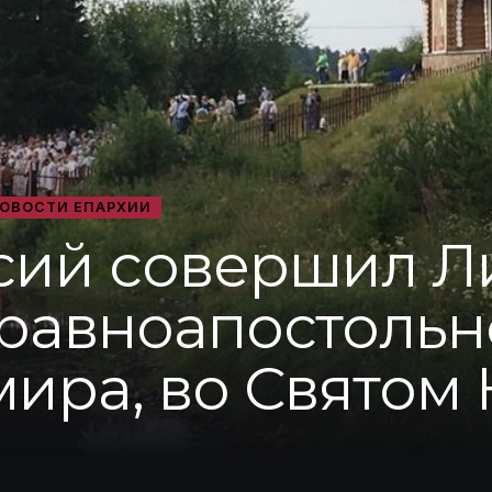
ОВОСТИ ЕПАРХИИ
сий совершил Л
 равноапостольн
мира, во Святом