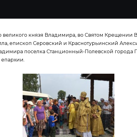
го великого князя Владимира, во Святом Крещении 
лла, епископ Серовский и Краснотурьинский Алек
ладимира поселка Станционный-Полевской города П
 епархии.