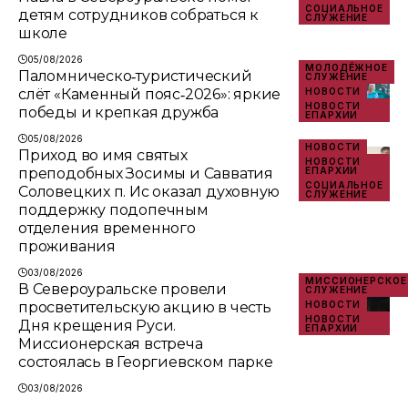
СОЦИАЛЬНОЕ
детям сотрудников собраться к
СЛУЖЕНИЕ
школе
05/08/2026
МОЛОДЁЖНОЕ
Паломническо‑туристический
СЛУЖЕНИЕ
слёт «Каменный пояс‑2026»: яркие
НОВОСТИ
НОВОСТИ
победы и крепкая дружба
ЕПАРХИИ
05/08/2026
НОВОСТИ
Приход во имя святых
НОВОСТИ
преподобных Зосимы и Савватия
ЕПАРХИИ
СОЦИАЛЬНОЕ
Соловецких п. Ис оказал духовную
СЛУЖЕНИЕ
поддержку подопечным
отделения временного
проживания
03/08/2026
МИССИОНЕРСКОЕ
В Североуральске провели
СЛУЖЕНИЕ
просветительскую акцию в честь
НОВОСТИ
НОВОСТИ
Дня крещения Руси.
ЕПАРХИИ
Миссионерская встреча
состоялась в Георгиевском парке
03/08/2026