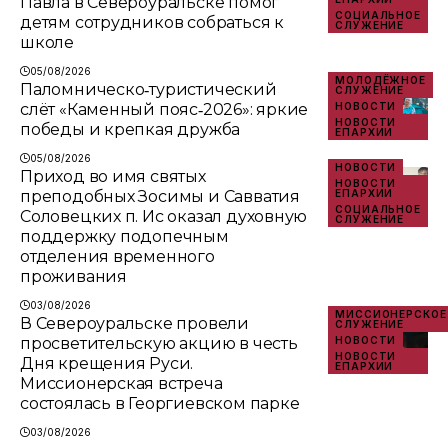
Павла в Североуральске помог
СОЦИАЛЬНОЕ
детям сотрудников собраться к
СЛУЖЕНИЕ
школе
05/08/2026
МОЛОДЁЖНОЕ
Паломническо‑туристический
СЛУЖЕНИЕ
слёт «Каменный пояс‑2026»: яркие
НОВОСТИ
НОВОСТИ
победы и крепкая дружба
ЕПАРХИИ
05/08/2026
НОВОСТИ
Приход во имя святых
НОВОСТИ
преподобных Зосимы и Савватия
ЕПАРХИИ
СОЦИАЛЬНОЕ
Соловецких п. Ис оказал духовную
СЛУЖЕНИЕ
поддержку подопечным
отделения временного
проживания
03/08/2026
МИССИОНЕРСКОЕ
В Североуральске провели
СЛУЖЕНИЕ
просветительскую акцию в честь
НОВОСТИ
НОВОСТИ
Дня крещения Руси.
ЕПАРХИИ
Миссионерская встреча
состоялась в Георгиевском парке
03/08/2026