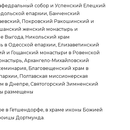
кафедральный собор и Успенский Елецкий
дольской епархии
, Банченский
аевский, Покровский Ракошинский и
ьшанский женский монастырь и
ле Выгода, Никольский храм
ь в
Одесской епархии
, Елизаветинский
кий и Гощанский монастыри в
Ровенской
монастырь, Архангело-Михайловский
 семинария
, Благовещенский храм в
епархии
, Полтавская миссионерская
м в Днепре, Святогорский Зимненский
цы размещены
е в Гетшендорфе, в храме иконы Божией
Троицы Дортмунда.