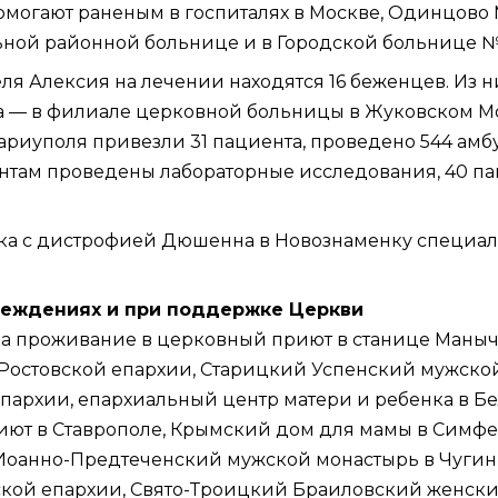
могают раненым в госпиталях в Москве, Одинцово М
льной районной больнице и в Городской больнице №
ля Алексия на лечении находятся 16 беженцев. Из н
 — в филиале церковной больницы в Жуковском Моск
риуполя привезли 31 пациента, проведено 544 амб
нтам проведены лабораторные исследования, 40 п
ка с дистрофией Дюшенна в Новознаменку специаль
реждениях и при поддержке Церкви
на проживание в церковный
приют
в станице Маныч
Ростовской епархии, Старицкий Успенский мужско
епархии
, епархиальный центр матери и ребенка в Б
иют в Ставрополе, Крымский дом для мамы в
Симфе
Иоанно-Предтеченский мужской монастырь в Чугинк
ской епархии, Свято-Троицкий Браиловский женск