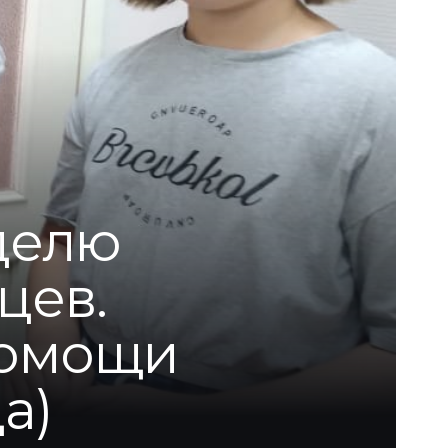
делю
цев.
помощи
а)