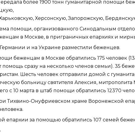
 передала более 1900 тонн гуманитарной помощи 
цкую
,
Харьковскую
,
Херсонскую
,
Запорожскую
,
Бердянску
иема помощи
, организованного Cинодальным отдело
енцам в Москве, в приграничных епархиях и мирны
 Германии и на Украине разместили беженцев.
омощи беженцам
в Москве обратились 175 человек (
 помощь сразу на несколько членов семьи). 35 беж
истам. Шесть человек отправили домой с гуманит
ческую больницу святителя Алексия, митрополита 
го с 10 марта в штаб помощи обратились 12370 чело
при Тихвино-Онуфриевском храме
Воронежской епа
человека.
ой епархии
за помощью обратились 107 семей бежен
ь