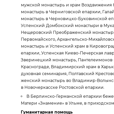
мужской монастырь и храм Воздвижения 
монастырь в
Черниговской епархии
, Гал
монастырь в
Черновицко-Буковинской еп
Успенский Домбокский монастыри в
Мука
Нещеровский Преображенский монастыр
Первомайского, Архангельско-Михайловс
монастырь и Успенский храм в
Кировогра
епархии
,
Успенская Киево-Печерская лав
Зверинецкий монастырь, Пантелеимонов 
Краснограде, Владимирский храм в Харько
духовная семинария, Полтавский Кресто
женский монастырь во
Владимир-Волынс
в
Новочеркасске
Ростовской епархии.
В
Берлинско-Германской епархии
беже
Матери «Знамение» в Ульме, в приходско
Гуманитарная помощь