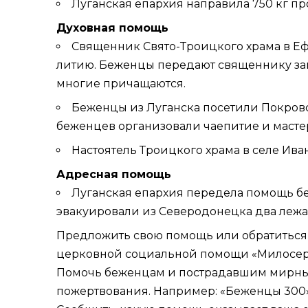
Луганская епархия направила 750 кг п
Духовная помощь
Священник Свято-Троицкого храма в Еф
литию. Беженцы передают священнику за
многие причащаются.
Беженцы из Луганска
посетили
Покровс
беженцев организовали чаепитие и масте
Настоятель Троицкого храма в селе Ив
Адресная помощь
Луганская епархия передела помощь б
эвакуировали из Северодонецка два лежа
Предложить свою помощь или обратиться 
церковной социальной помощи «Милосерди
Помочь беженцам и пострадавшим мирным
пожертвования. Например: «Беженцы 300»