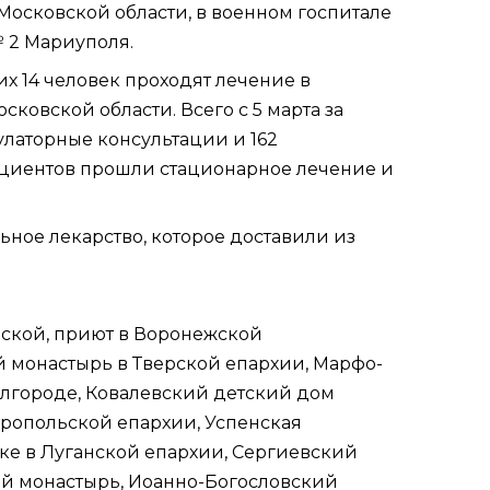
осковской области, в военном госпитале
 2 Мариуполя.
их 14 человек проходят лечение в
овской области. Всего с 5 марта за
улаторные консультации и 162
ациентов прошли стационарное лечение и
ное лекарство, которое доставили из
ской,
приют
в Воронежской
й монастырь в
Тверской епархии
, Марфо-
елгороде, Ковалевский детский дом
ропольской епархии
,
Успенская
е в Луганской епархии, Сергиевский
ий монастырь, Иоанно-Богословский