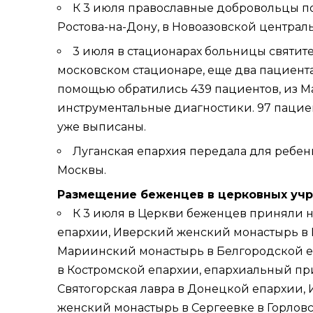
К 3 июля православные добровольцы по
Ростова-на-Дону, в Новоазовской центра
3 июля в стационарах больницы святите
московском стационаре, еще два пациента
помощью обратились 439 пациентов, из Ма
инструментальные диагностики. 97 пацие
уже выписаны.
Луганская епархия передала для ребен
Москвы.
Размещение беженцев в церковных уч
К 3 июля в Церкви беженцев приняли 
епархии,
Иверский женский монастырь
в 
Мариинский монастырь в
Белгородской 
в
Костромской епархии
, епархиальный пр
Святогорская лавра
в Донецкой епархии, 
женский монастырь в Сергеевке в Горлов