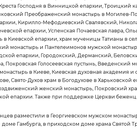
Креста Господня в
Винницкой епархии
, Троицкий 
айковский Преображенский монастырь в
Могилев-По
архии
, Кирилло-Мефодиевский Свалявский, Никол
чевской епархии
,
Успенская Почаевская лавра
, Ол
ь в
Киевской епархии
, храм мученицы Татианы в се
кий монастырь и Пантелеимонов мужской монастыр
дской епархии
, Городокский, Дерманский, Беловс
ра
, Покровская Голосеевская пустынь, Введенский 
монастырь в Киеве,
Киевская духовная академия и
ве, Свято-Духов храм в Богодухове в
Харьковской 
воздвиженский женский монастырь, Покровский хра
кой епархии
. Также при поддержке Церкви бежен
нцев разместили в Георгиевском мужском монастыр
м доме Гамбурга, в приходском доме храма Святой 