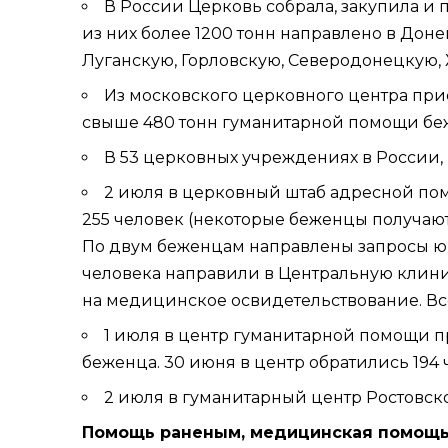
В России Церковь собрала, закупила и
из них более 1200 тонн направлено в
Доне
Луганскую,
Горловскую
,
Северодонецкую
,
Из московского церковного
центра пр
свыше 480 тонн гуманитарной помощи беж
В 53 церковных учреждениях в России,
2 июля в церковный
штаб адресной п
255 человек (некоторые беженцы получают
По двум беженцам направлены запросы юр
человека направили в
Центральную клини
на медицинское освидетельствование. Все
1 июля в центр гуманитарной помощи 
беженца. 30 июня в центр обратились 194 
2 июля в гуманитарный центр
Ростовск
Помощь раненым, медицинская помощ