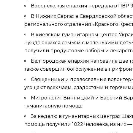
Воронежская епархия передала в ПВР 9
В Нижних Сергах в Свердловской обла
регионального отделения «Красного Крес
В киевском гуманитарном центре Укра
нуждающихся семьям с маленькими детьми
получили продуктовые наборы и лекарств
Белгородская епархия направила две 
также совершил богослужение в прифронт
Священники и православные волонтеры
угощают всех чаем, сладостями и горячим
Митрополит Винницкий и Барский Ва
гуманитарную помощь.
За неделю в гуманитарных центрах Шах
помощь получили 1022 человека, из них — 