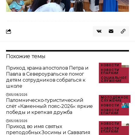
Похожие темы
НОВОСТИ
Приход храма апостолов Петра и
НОВОСТИ
Павла в Североуральске помог
ЕПАРХИИ
СОЦИАЛЬНОЕ
детям сотрудников собраться к
СЛУЖЕНИЕ
школе
05/08/2026
МОЛОДЁЖНОЕ
Паломническо‑туристический
СЛУЖЕНИЕ
слёт «Каменный пояс‑2026»: яркие
НОВОСТИ
НОВОСТИ
победы и крепкая дружба
ЕПАРХИИ
05/08/2026
НОВОСТИ
Приход во имя святых
НОВОСТИ
преподобных Зосимы и Савватия
ЕПАРХИИ