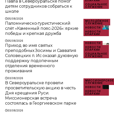
Павла в Североуральске помог
ЕПАРХИИ
СОЦИАЛЬНОЕ
детям сотрудников собраться к
СЛУЖЕНИЕ
школе
05/08/2026
МОЛОДЁЖНОЕ
Паломническо‑туристический
СЛУЖЕНИЕ
слёт «Каменный пояс‑2026»: яркие
НОВОСТИ
НОВОСТИ
победы и крепкая дружба
ЕПАРХИИ
05/08/2026
НОВОСТИ
Приход во имя святых
НОВОСТИ
преподобных Зосимы и Савватия
ЕПАРХИИ
СОЦИАЛЬНОЕ
Соловецких п. Ис оказал духовную
СЛУЖЕНИЕ
поддержку подопечным
отделения временного
проживания
03/08/2026
МИССИОНЕРСКОЕ
В Североуральске провели
СЛУЖЕНИЕ
просветительскую акцию в честь
НОВОСТИ
НОВОСТИ
Дня крещения Руси.
ЕПАРХИИ
Миссионерская встреча
состоялась в Георгиевском парке
03/08/2026