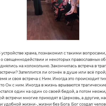
устройстве храма, познакомил с такими вопросами, 
и о священнодействии и некоторых православных обы
днялись на колокольню. Закончилась встреча в тра
й встречи? Затеплится ли огонёк в душе или всё про
ремя и своя встреча с Ним. Иногда это происходит т
что Он с ним. Иногда в жизнь врываются трагические
 остался один на один со своей бедой, а потом нео
й встречи многие приходят в Церковь, а другие, нао
и удобной жизни-, жизни без Бога. Бог создал челов