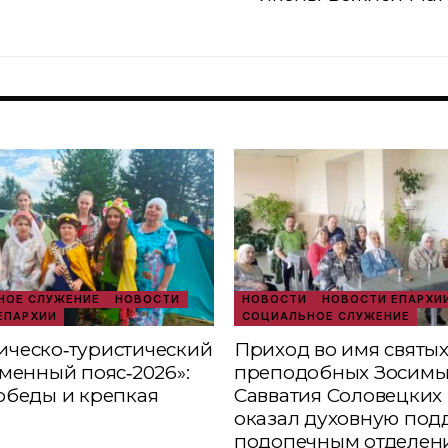
ОЕ СЛУЖЕНИЕ
НОВОСТИ
НОВОСТИ
НОВОСТИ ЕПАРХИ
ЕПАРХИИ
СОЦИАЛЬНОЕ СЛУЖЕНИЕ
ческо‑туристический
Приход во имя святы
аменный пояс‑2026»:
преподобных Зосимы
обеды и крепкая
Савватия Соловецких 
оказал духовную под
подопечным отделен