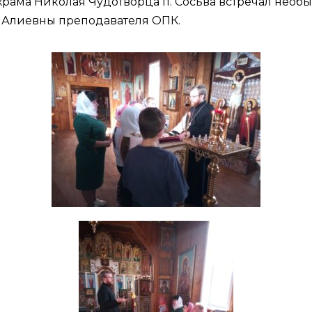
рама Николая Чудотворца п. Сосьва встречал необыч
 Алиевны преподавателя ОПК.