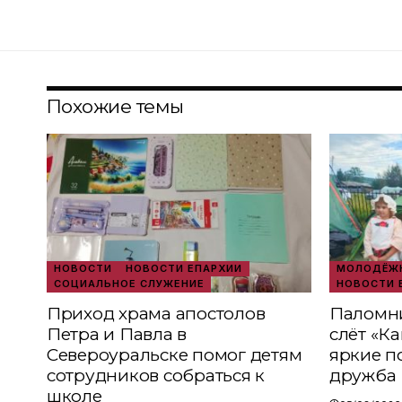
Похожие темы
НОВОСТИ
НОВОСТИ ЕПАРХИИ
МОЛОДЁЖН
СОЦИАЛЬНОЕ СЛУЖЕНИЕ
НОВОСТИ 
Приход храма апостолов
Паломни
Петра и Павла в
слёт «К
Североуральске помог детям
яркие п
сотрудников собраться к
дружба
школе