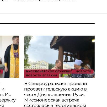
И
МИССИОНЕРСКОЕ СЛУЖЕНИЕ
НОВОСТИ
НОВОСТИ ЕПАРХИИ
х
В Североуральске провели
 и
просветительскую акцию в
п. Ис
честь Дня крещения Руси.
держку
Миссионерская встреча
ия
состоялась в Георгиевском