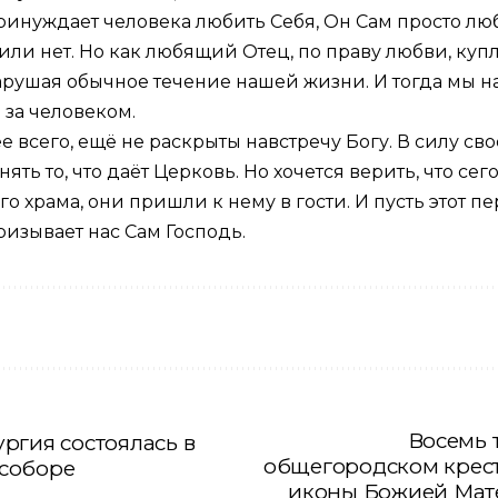
ринуждает человека любить Себя, Он Сам просто люб
 или нет. Но как любящий Отец, по праву любви, ку
арушая обычное течение нашей жизни. И тогда мы на
 за человеком.
 всего, ещё не раскрыты навстречу Богу. В силу св
нять то, что даёт Церковь. Но хочется верить, что с
 храма, они пришли к нему в гости. И пусть этот п
ризывает нас Сам Господь.
Восемь 
ргия состоялась в
общегородском крест
соборе
иконы Божией Мат