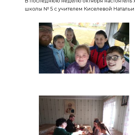
В последнюю неделю октября настоятель х
школы № 5 с учителем Киселевой Натальи