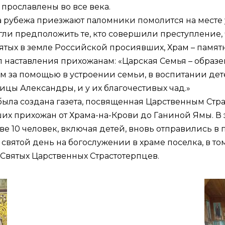
прославлены во все века.
а рубежа приезжают паломники помолится на месте 
гли предположить те, кто совершили преступление, ч
вятых в земле Российской просиявших, Храм – памятн
наставления прихожанам: «Царская Семья – образец 
м за помощью в устроении семьи, в воспитании дет
ицы Александры, и у их благочестивых чад.»
была создана газета, посвященная Царственным Стр
их прихожан от Храма-на-Крови до Ганиной Ямы. В э
ве 10 человек, включая детей, вновь отправились в п
т святой день на богослужении в храме поселка, в том
Святых Царственных Страстотерпцев.