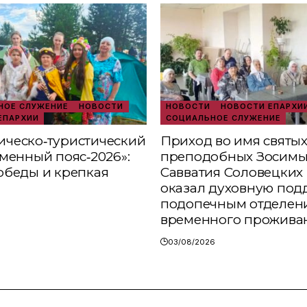
ОЕ СЛУЖЕНИЕ
НОВОСТИ
НОВОСТИ
НОВОСТИ ЕПАРХИ
ЕПАРХИИ
СОЦИАЛЬНОЕ СЛУЖЕНИЕ
ческо‑туристический
Приход во имя святы
аменный пояс‑2026»:
преподобных Зосимы
обеды и крепкая
Савватия Соловецких 
оказал духовную под
подопечным отделен
временного прожива
03/08/2026