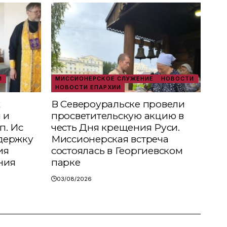
И
МИССИОНЕРСКОЕ СЛУЖЕНИЕ
НОВОСТИ
НОВОСТИ ЕПАРХИИ
х
В Североуральске провели
 и
просветительскую акцию в
п. Ис
честь Дня крещения Руси.
держку
Миссионерская встреча
ия
состоялась в Георгиевском
ния
парке
03/08/2026