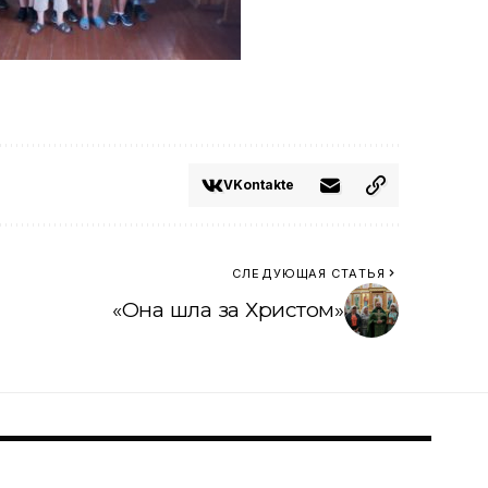
VKontakte
СЛЕДУЮЩАЯ СТАТЬЯ
«Она шла за Христом»