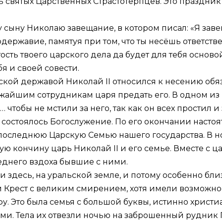
ь святых Царственных Страстотерпцев. Это праздни
 сыну Николаю завещание, в котором писал: «Я завещ
державие, памятуя при том, что ты несёшь ответств
ость твоего царского дела да будет для тебя осново
я и своей совести.
ской державой Николай II относился к несению обя
лижайшим сотрудникам царя предать его. В одном из
 чтобы не мстили за него, так как он всех простил и 
а состоялось Богослужение. По его окончании насто
оследнюю Царскую Семью нашего государства. В ночь
ю кончину царь Николай II и его семье. Вместе с 
леднего вздоха бывшие с ними.
 здесь, на уральской земле, и потому особенно бли
Крест с великим смирением, хотя имели возможност
у. Это была семья с большой буквы, истинно христи
и. Тела их отвезли ночью на заброшенный рудник 