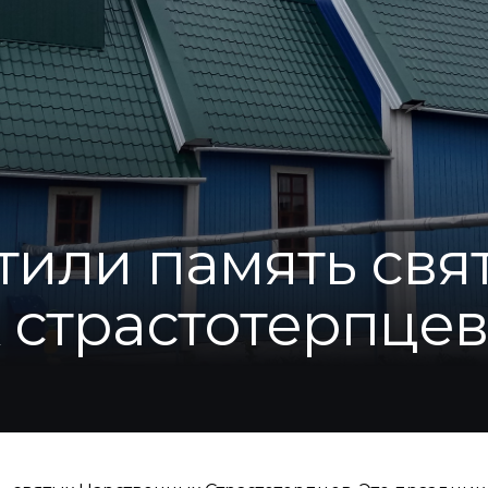
тили память свя
 страстотерпцев