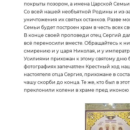
покрыты позором, а имена Царской Семьи 
Со всей нашей необъятной Родины и из-з
уничтожения их святых останков. Разве мо
Семьи будет построен храм в честь всех с
В конце своей проповеди отец Сергий дал 
всё переносили вместе. Обращайтесь к ни
смирению и у царя Николая, и у императр
Усилиями прихожан к этому святому дню 
фотографиях запечатлен Крестный ход наш
настоятеля отца Сергия, прихожане в соста
чашу скорби до конца. Те же, кто был в это
преклонили колени в храме пред иконою 