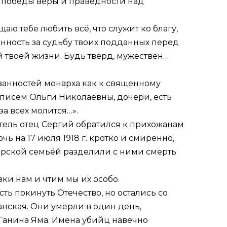
к победы веры и праведности над
аю тебе любить всё, что служит ко благу,
енность за судьбу твоих подданных перед
й твоей жизни. Будь твёрд, мужествен…
занностей монарха как к священному
 писем Ольги Николаевны, дочери, есть
за всех молится…».
ятель отец Сергий обратился к прихожанам
 на 17 июля 1918 г. кротко и смиренно,
царской семьёй разделили с ними смерть
зки нам и чтим мы их особо.
ь покинуть Отечество, но остались со
анская. Они умерли в один день,
Ганина Яма. Имена убийц навечно