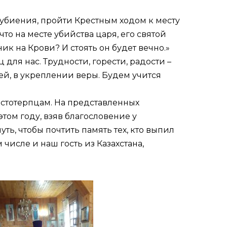
убиения, пройти Крестным ходом к месту
то на месте убийства царя, его святой
ик на Крови? И стоять он будет вечно.»
для нас. Трудности, горести, радости –
ей, в укреплении веры. Будем учится
астотерпцам. На представленных
том году, взяв благословение у
уть, чтобы почтить память тех, кто выпил
 числе и наш гость из Казахстана,