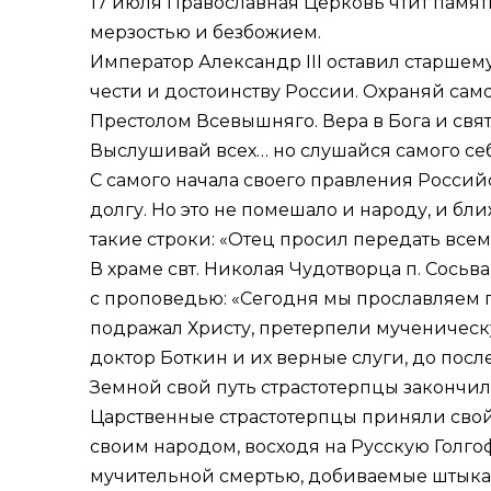
17 июля Православная Церковь чтит памят
мерзостью и безбожием.
Император Александр III оставил старшему
чести и достоинству России. Охраняй само
Престолом Всевышняго. Вера в Бога и свят
Выслушивай всех… но слушайся самого себ
С самого начала своего правления Россий
долгу. Но это не помешало и народу, и б
такие строки: «Отец просил передать всем…
В храме свт. Николая Чудотворца п. Сосьв
с проповедью: «Сегодня мы прославляем п
подражал Христу, претерпели мученическу
доктор Боткин и их верные слуги, до пос
Земной свой путь страстотерпцы закончили
Царственные страстотерпцы приняли свой 
своим народом, восходя на Русскую Голгоф
мучительной смертью, добиваемые штыкам