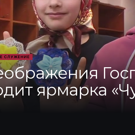
Е СЛУЖЕНИЕ
еображения Гос
одит ярмарка «Ч