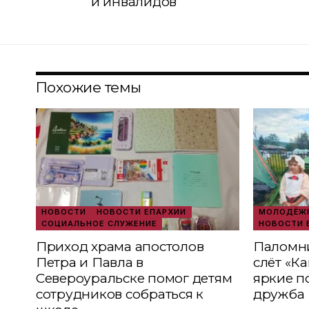
и инвалидов
Похожие темы
НОВОСТИ
НОВОСТИ ЕПАРХИИ
МОЛОДЁЖН
СОЦИАЛЬНОЕ СЛУЖЕНИЕ
НОВОСТИ 
Приход храма апостолов
Паломни
Петра и Павла в
слёт «К
Североуральске помог детям
яркие п
сотрудников собраться к
дружба