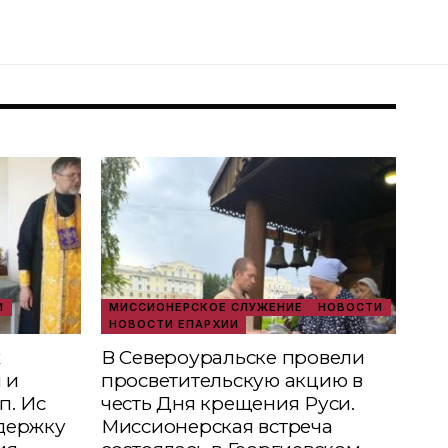
И
МИССИОНЕРСКОЕ СЛУЖЕНИЕ
НОВОСТИ
НОВОСТИ ЕПАРХИИ
х
В Североуральске провели
 и
просветительскую акцию в
п. Ис
честь Дня крещения Руси.
держку
Миссионерская встреча