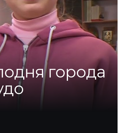
подня города
удо