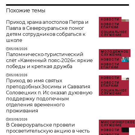
Похожие темы
НОВОСТИ
Приход храма апостолов Петра и
НОВОСТИ
Павла в Североуральске помог
ЕПАРХИИ
СОЦИАЛЬНОЕ
детям сотрудников собраться к
СЛУЖЕНИЕ
школе
05/08/2026
МОЛОДЁЖНОЕ
Паломническо‑туристический
СЛУЖЕНИЕ
слёт «Каменный пояс‑2026»: яркие
НОВОСТИ
НОВОСТИ
победы и крепкая дружба
ЕПАРХИИ
05/08/2026
НОВОСТИ
Приход во имя святых
НОВОСТИ
преподобных Зосимы и Савватия
ЕПАРХИИ
СОЦИАЛЬНОЕ
Соловецких п. Ис оказал духовную
СЛУЖЕНИЕ
поддержку подопечным
отделения временного
проживания
03/08/2026
МИССИОНЕРСКОЕ
В Североуральске провели
СЛУЖЕНИЕ
просветительскую акцию в честь
НОВОСТИ
НОВОСТИ