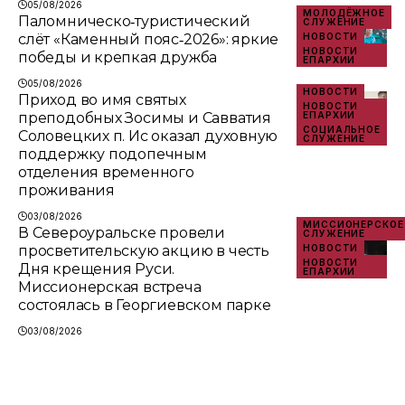
05/08/2026
МОЛОДЁЖНОЕ
Паломническо‑туристический
СЛУЖЕНИЕ
слёт «Каменный пояс‑2026»: яркие
НОВОСТИ
НОВОСТИ
победы и крепкая дружба
ЕПАРХИИ
05/08/2026
НОВОСТИ
Приход во имя святых
НОВОСТИ
преподобных Зосимы и Савватия
ЕПАРХИИ
СОЦИАЛЬНОЕ
Соловецких п. Ис оказал духовную
СЛУЖЕНИЕ
поддержку подопечным
отделения временного
проживания
03/08/2026
МИССИОНЕРСКОЕ
В Североуральске провели
СЛУЖЕНИЕ
просветительскую акцию в честь
НОВОСТИ
НОВОСТИ
Дня крещения Руси.
ЕПАРХИИ
Миссионерская встреча
состоялась в Георгиевском парке
03/08/2026