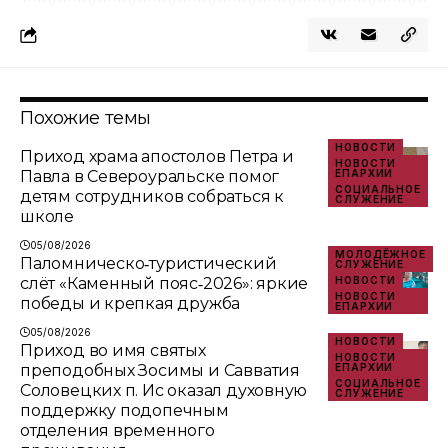
Похожие темы
НОВОСТИ
Приход храма апостолов Петра и
НОВОСТИ
Павла в Североуральске помог
ЕПАРХИИ
СОЦИАЛЬНОЕ
детям сотрудников собраться к
СЛУЖЕНИЕ
школе
05/08/2026
МОЛОДЁЖНОЕ
Паломническо‑туристический
СЛУЖЕНИЕ
слёт «Каменный пояс‑2026»: яркие
НОВОСТИ
НОВОСТИ
победы и крепкая дружба
ЕПАРХИИ
05/08/2026
НОВОСТИ
Приход во имя святых
НОВОСТИ
преподобных Зосимы и Савватия
ЕПАРХИИ
СОЦИАЛЬНОЕ
Соловецких п. Ис оказал духовную
СЛУЖЕНИЕ
поддержку подопечным
отделения временного