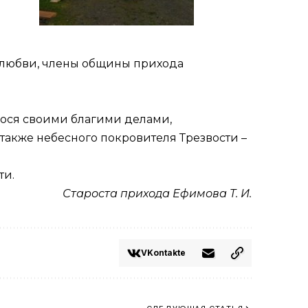
ла любви, члены общины прихода
гося своими благими делами,
 также небесного покровителя Трезвости –
ти.
Староста прихода Ефимова Т. И.
VKontakte