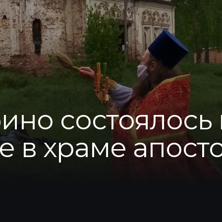
бино состоялось
е в храме апост