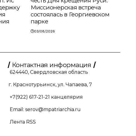
п. Ис
честь Дня крещения Руси.
держку
Миссионерская встреча
ия
состоялась в Георгиевском
ния
парке
03/08/2026
Контактная информация
624440, Свердловская область
г. Краснотурьинск, ул. Чапаева, 7
+7(922) 617-21-21
канцелярия
Email:
serov@mpatriarchia.ru
Лента RSS