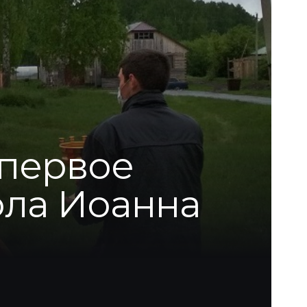
 первое
ола Иоанна