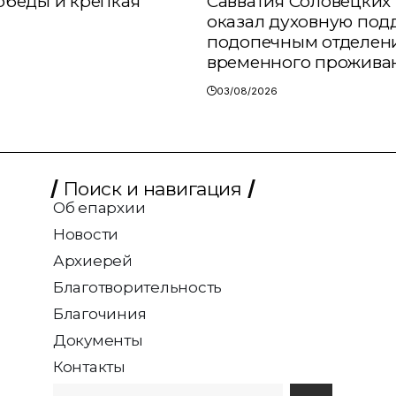
обеды и крепкая
Савватия Соловецких 
оказал духовную под
подопечным отделен
временного прожива
03/08/2026
Поиск и навигация
Об епархии
Новости
Архиерей
Благотворительность
Благочиния
Документы
Контакты