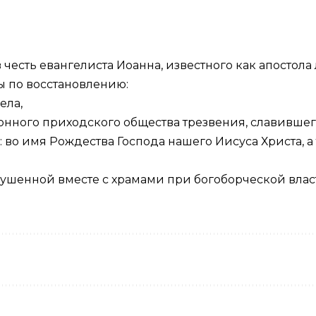
в честь евангелиста Иоанна, известного как апосто
 по восстановлению:
ела,
нного приходского общества трезвения, славивше
: во имя Рождества Господа нашего Иисуса Христа, а
ушенной вместе с храмами при богоборческой влас