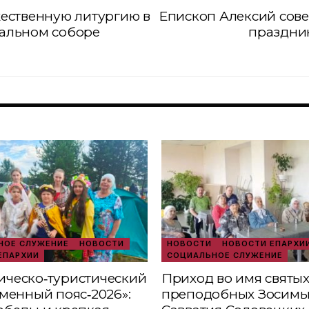
ественную литургию в
Епископ Алексий сов
альном соборе
праздник
ОЕ СЛУЖЕНИЕ
НОВОСТИ
НОВОСТИ
НОВОСТИ ЕПАРХИ
ЕПАРХИИ
СОЦИАЛЬНОЕ СЛУЖЕНИЕ
ческо‑туристический
Приход во имя святы
аменный пояс‑2026»:
преподобных Зосимы