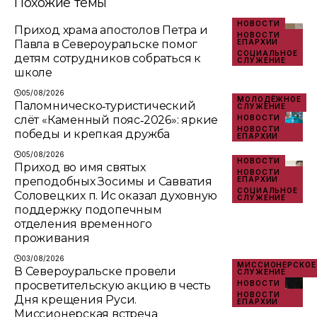
Похожие темы
НОВОСТИ
Приход храма апостолов Петра и
НОВОСТИ
Павла в Североуральске помог
ЕПАРХИИ
СОЦИАЛЬНОЕ
детям сотрудников собраться к
СЛУЖЕНИЕ
школе
05/08/2026
МОЛОДЁЖНОЕ
Паломническо‑туристический
СЛУЖЕНИЕ
слёт «Каменный пояс‑2026»: яркие
НОВОСТИ
НОВОСТИ
победы и крепкая дружба
ЕПАРХИИ
05/08/2026
НОВОСТИ
Приход во имя святых
НОВОСТИ
преподобных Зосимы и Савватия
ЕПАРХИИ
СОЦИАЛЬНОЕ
Соловецких п. Ис оказал духовную
СЛУЖЕНИЕ
поддержку подопечным
отделения временного
проживания
03/08/2026
МИССИОНЕРСКОЕ
В Североуральске провели
СЛУЖЕНИЕ
просветительскую акцию в честь
НОВОСТИ
НОВОСТИ
Дня крещения Руси.
ЕПАРХИИ
Миссионерская встреча