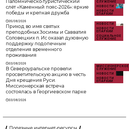
Паломническо‑туристический
СЛУЖЕНИЕ
слёт «Каменный пояс‑2026»: яркие
НОВОСТИ
НОВОСТИ
победы и крепкая дружба
ЕПАРХИИ
05/08/2026
НОВОСТИ
Приход во имя святых
НОВОСТИ
преподобных Зосимы и Савватия
ЕПАРХИИ
СОЦИАЛЬНОЕ
Соловецких п. Ис оказал духовную
СЛУЖЕНИЕ
поддержку подопечным
отделения временного
проживания
03/08/2026
МИССИОНЕРСКОЕ
В Североуральске провели
СЛУЖЕНИЕ
просветительскую акцию в честь
НОВОСТИ
НОВОСТИ
Дня крещения Руси.
ЕПАРХИИ
Миссионерская встреча
состоялась в Георгиевском парке
03/08/2026
Полезные интернет-ресурсы