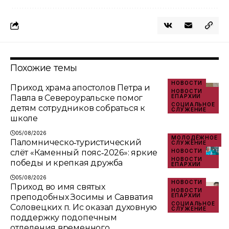
Похожие темы
НОВОСТИ
Приход храма апостолов Петра и
НОВОСТИ
Павла в Североуральске помог
ЕПАРХИИ
СОЦИАЛЬНОЕ
детям сотрудников собраться к
СЛУЖЕНИЕ
школе
05/08/2026
МОЛОДЁЖНОЕ
Паломническо‑туристический
СЛУЖЕНИЕ
слёт «Каменный пояс‑2026»: яркие
НОВОСТИ
НОВОСТИ
победы и крепкая дружба
ЕПАРХИИ
05/08/2026
НОВОСТИ
Приход во имя святых
НОВОСТИ
преподобных Зосимы и Савватия
ЕПАРХИИ
СОЦИАЛЬНОЕ
Соловецких п. Ис оказал духовную
СЛУЖЕНИЕ
поддержку подопечным
отделения временного