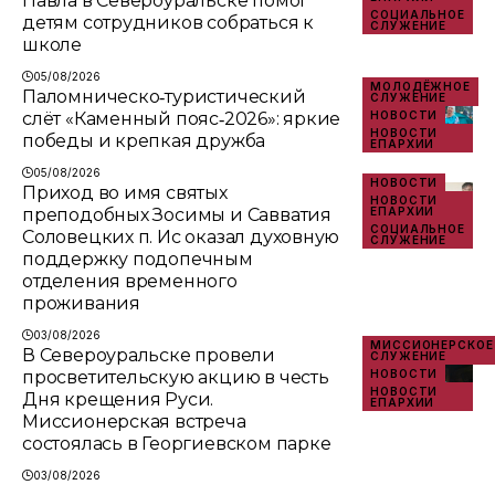
Павла в Североуральске помог
СОЦИАЛЬНОЕ
детям сотрудников собраться к
СЛУЖЕНИЕ
школе
05/08/2026
МОЛОДЁЖНОЕ
Паломническо‑туристический
СЛУЖЕНИЕ
слёт «Каменный пояс‑2026»: яркие
НОВОСТИ
НОВОСТИ
победы и крепкая дружба
ЕПАРХИИ
05/08/2026
НОВОСТИ
Приход во имя святых
НОВОСТИ
преподобных Зосимы и Савватия
ЕПАРХИИ
СОЦИАЛЬНОЕ
Соловецких п. Ис оказал духовную
СЛУЖЕНИЕ
поддержку подопечным
отделения временного
проживания
03/08/2026
МИССИОНЕРСКОЕ
В Североуральске провели
СЛУЖЕНИЕ
просветительскую акцию в честь
НОВОСТИ
НОВОСТИ
Дня крещения Руси.
ЕПАРХИИ
Миссионерская встреча
состоялась в Георгиевском парке
03/08/2026