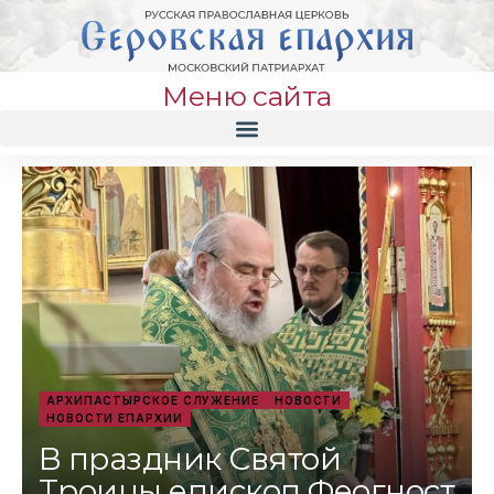
Меню сайта
АРХИПАСТЫРСКОЕ СЛУЖЕНИЕ
НОВОСТИ
НОВОСТИ ЕПАРХИИ
В праздник Святой
Троицы епископ Феогност