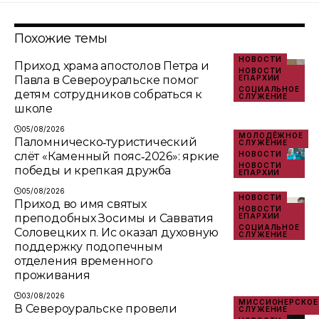
Похожие темы
НОВОСТИ
Приход храма апостолов Петра и
НОВОСТИ
Павла в Североуральске помог
ЕПАРХИИ
СОЦИАЛЬНОЕ
детям сотрудников собраться к
СЛУЖЕНИЕ
школе
05/08/2026
МОЛОДЁЖНОЕ
Паломническо‑туристический
СЛУЖЕНИЕ
слёт «Каменный пояс‑2026»: яркие
НОВОСТИ
НОВОСТИ
победы и крепкая дружба
ЕПАРХИИ
05/08/2026
НОВОСТИ
Приход во имя святых
НОВОСТИ
преподобных Зосимы и Савватия
ЕПАРХИИ
СОЦИАЛЬНОЕ
Соловецких п. Ис оказал духовную
СЛУЖЕНИЕ
поддержку подопечным
отделения временного
проживания
03/08/2026
МИССИОНЕРСКОЕ
В Североуральске провели
СЛУЖЕНИЕ