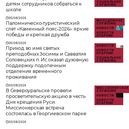
СОЦИАЛЬНОЕ
детям сотрудников собраться к
СЛУЖЕНИЕ
школе
05/08/2026
МОЛОДЁЖНОЕ
Паломническо‑туристический
СЛУЖЕНИЕ
слёт «Каменный пояс‑2026»: яркие
НОВОСТИ
НОВОСТИ
победы и крепкая дружба
ЕПАРХИИ
05/08/2026
НОВОСТИ
Приход во имя святых
НОВОСТИ
преподобных Зосимы и Савватия
ЕПАРХИИ
СОЦИАЛЬНОЕ
Соловецких п. Ис оказал духовную
СЛУЖЕНИЕ
поддержку подопечным
отделения временного
проживания
03/08/2026
МИССИОНЕРСКОЕ
В Североуральске провели
СЛУЖЕНИЕ
просветительскую акцию в честь
НОВОСТИ
НОВОСТИ
Дня крещения Руси.
ЕПАРХИИ
Миссионерская встреча
состоялась в Георгиевском парке
03/08/2026