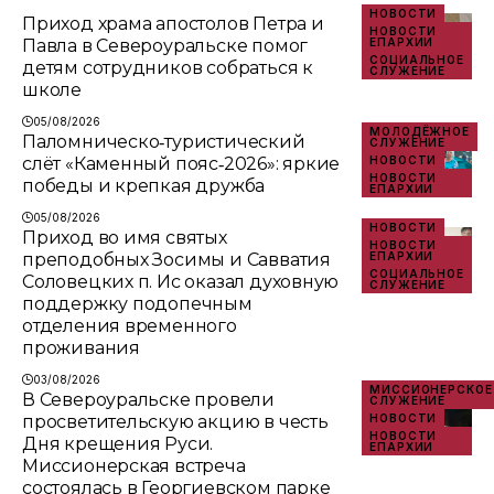
НОВОСТИ
Приход храма апостолов Петра и
НОВОСТИ
Павла в Североуральске помог
ЕПАРХИИ
СОЦИАЛЬНОЕ
детям сотрудников собраться к
СЛУЖЕНИЕ
школе
05/08/2026
МОЛОДЁЖНОЕ
Паломническо‑туристический
СЛУЖЕНИЕ
слёт «Каменный пояс‑2026»: яркие
НОВОСТИ
НОВОСТИ
победы и крепкая дружба
ЕПАРХИИ
05/08/2026
НОВОСТИ
Приход во имя святых
НОВОСТИ
преподобных Зосимы и Савватия
ЕПАРХИИ
СОЦИАЛЬНОЕ
Соловецких п. Ис оказал духовную
СЛУЖЕНИЕ
поддержку подопечным
отделения временного
проживания
03/08/2026
МИССИОНЕРСКОЕ
В Североуральске провели
СЛУЖЕНИЕ
просветительскую акцию в честь
НОВОСТИ
НОВОСТИ
Дня крещения Руси.
ЕПАРХИИ
Миссионерская встреча
состоялась в Георгиевском парке